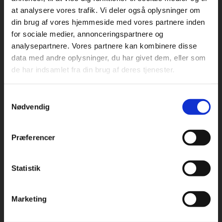
at analysere vores trafik. Vi deler også oplysninger om
din brug af vores hjemmeside med vores partnere inden
For privatkunder og
For institutioner og
for sociale medier, annonceringspartnere og
analysepartnere. Vores partnere kan kombinere disse
studerende. Du får
virksomheder. Du
Praxis Forlag A/S
data med andre oplysninger, du har givet dem, eller som
CVR 41280921
vist priser inkl.
får vist priser ekskl.
de har indsamlet fra din brug af deres tjenester.
moms.
moms.
København
Vognmagergade 7, 5. sal
Samtykkevalg
Privat
Institution
1120 København K
Nødvendig
Odense
Kochsgade 31D
Præferencer
5000 Odense
Rødekro
Statistik
Tilgå dine onlinematerialer
Hærvejen 8
6230 Rødekro
Marketing
Kontakt kundeservice