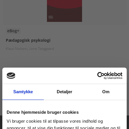
eBog+
Pædagogisk psykologi
Klaus Nielsen
Lene Tanggaard
Fra
190,00 KR.
Samtykke
Detaljer
Om
Køb læremidler og find masterclasses mm.
Denne hjemmeside bruger cookies
Fortsæt som:
Vi bruger cookies til at tilpasse vores indhold og
annoncer, til at vise dig funktioner til sociale medier og til