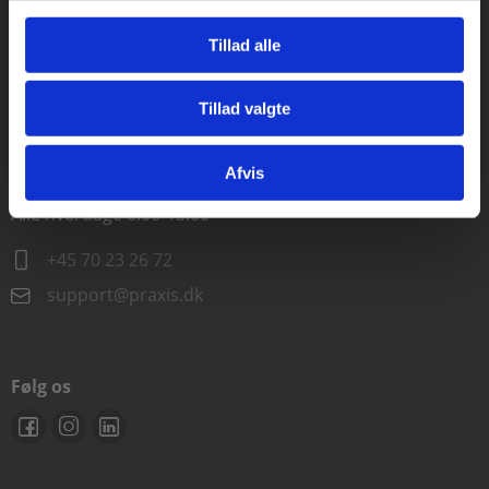
Alle hverdage kl. 10.00-15.00
Tillad alle
+45 70 23 85 87
Tillad valgte
info@praxis.dk
Gå til praxisOnline
Afvis
Kontakt teknisk support
Alle hverdage 8.00-15.00
+45 70 23 26 72
support@praxis.dk
Følg os