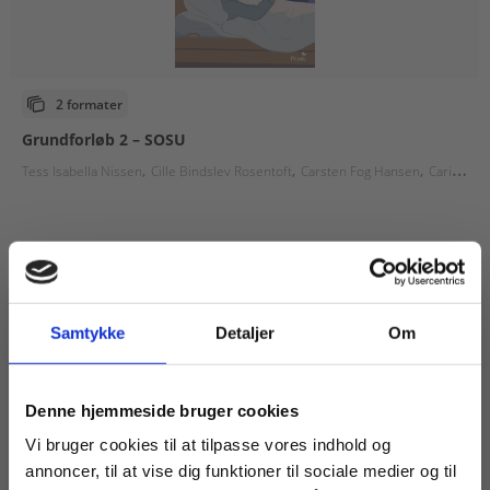
2 formater
Grundforløb 2 – SOSU
Tess Isabella Nissen
Cille Bindslev Rosentoft
Carsten Fog Hansen
Carina Schmidt
Fra
124,00 KR.
Samtykke
Detaljer
Om
Køb læremidler og find masterclasses mm.
Denne hjemmeside bruger cookies
Fortsæt som:
Vi bruger cookies til at tilpasse vores indhold og
annoncer, til at vise dig funktioner til sociale medier og til