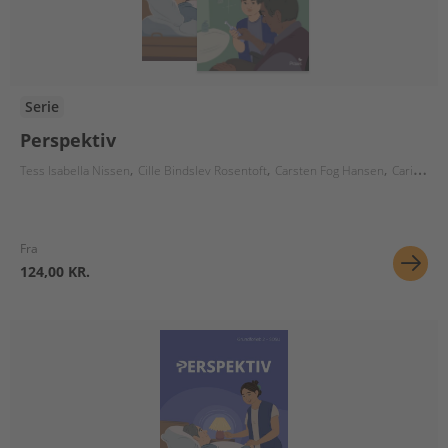
Serie
Perspektiv
Tess Isabella Nissen
Cille Bindslev Rosentoft
Carsten Fog Hansen
Carina Schmidt
Fra
124,00 KR.