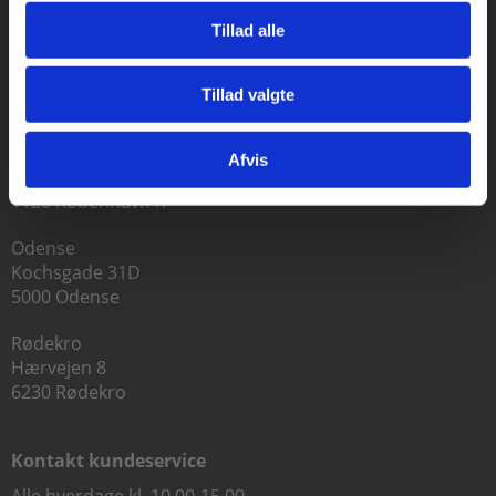
Tillad alle
Praxis Forlag A/S
Tillad valgte
CVR 41280921
Gå til praxisOnline
København
Afvis
Vognmagergade 7, 5. sal
1120 København K
Odense
Kochsgade 31D
5000 Odense
Rødekro
Hærvejen 8
6230 Rødekro
Kontakt kundeservice