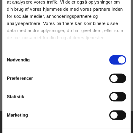
at analysere vores trafik. Vi deler også oplysninger om
din brug af vores hjemmeside med vores partnere inden
For privatkunder og
For institutioner og
for sociale medier, annonceringspartnere og
webBog
analysepartnere. Vores partnere kan kombinere disse
studerende. Du får
virksomheder. Du
data med andre oplysninger, du har givet dem, eller som
vist priser inkl.
får vist priser ekskl.
Sundhedsfremme, forebyggelse og rehabilitering (SSA)
de har indsamlet fra din brug af deres tjenester.
moms.
moms.
Malene Østergaard
Julie Floor Johannesen
Lone Andersen
Ea Strandby Lund
Samtykkevalg
Privat
Institution
Nødvendig
Fra
124,00 KR.
Præferencer
Statistik
Tilgå dine onlinematerialer
Marketing