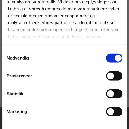
at analysere vores trafik. Vi deler også oplysninger om
din brug af vores hjemmeside med vores partnere inden
For privatkunder og
For institutioner og
for sociale medier, annonceringspartnere og
webBog
analysepartnere. Vores partnere kan kombinere disse
studerende. Du får
virksomheder. Du
data med andre oplysninger, du har givet dem, eller som
vist priser inkl.
får vist priser ekskl.
Sundhedsfremme, forebyggelse og rehabilitering (SSA)
de har indsamlet fra din brug af deres tjenester.
moms.
moms.
Malene Østergaard
Julie Floor Johannesen
Lone Andersen
Ea Strandby Lund
Samtykkevalg
Privat
Institution
Nødvendig
Fra
124,00 KR.
Præferencer
Statistik
Tilgå dine onlinematerialer
Marketing