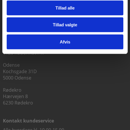
Tillad alle
Praxis Forlag A/S
Tillad valgte
CVR 41280921
Gå til praxisOnline
København
Afvis
Vognmagergade 7, 5. sal
1120 København K
Odense
Kochsgade 31D
5000 Odense
Rødekro
Hærvejen 8
6230 Rødekro
Kontakt kundeservice