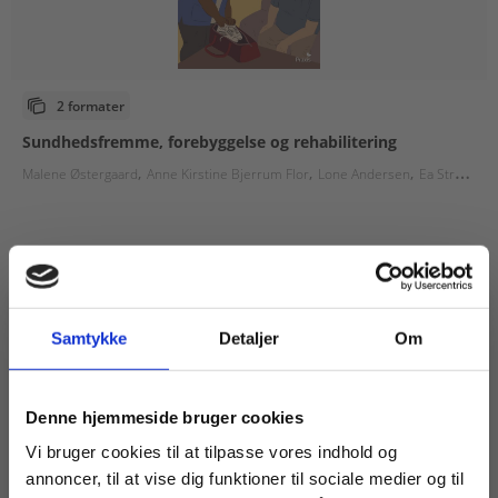
2 formater
Sundhedsfremme, forebyggelse og rehabilitering
Malene Østergaard
Anne Kirstine Bjerrum Flor
Lone Andersen
Ea Strandby Lund
Fra
124,00 KR.
Samtykke
Detaljer
Om
Køb læremidler og find masterclasses mm.
Denne hjemmeside bruger cookies
Fortsæt som:
Vi bruger cookies til at tilpasse vores indhold og
annoncer, til at vise dig funktioner til sociale medier og til