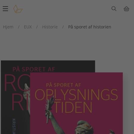
Main
navigation
Hjem
/
EUX
/
Historie
/
På sporet af historien