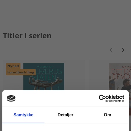
Titler i serien
Nyhed
Forudbestilling
Samtykke
Detaljer
Om
Flergangsbog
2 formater