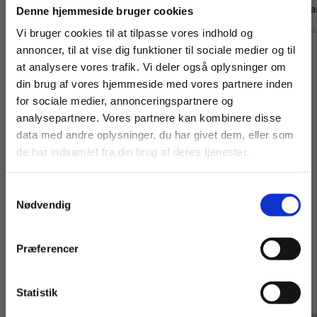
Køb læremidler og find masterclasses mm.
På sporet af velfærdsstaten
På sporet af det d
Denne hjemmeside bruger cookies
Birgitte Herløv
Lars Christiansen
Nikol
Fortsæt som:
Vi bruger cookies til at tilpasse vores indhold og
annoncer, til at vise dig funktioner til sociale medier og til
at analysere vores trafik. Vi deler også oplysninger om
din brug af vores hjemmeside med vores partnere inden
Fra
229,00 KR.
99,00 KR.
For privatkunder og
For institutioner og
for sociale medier, annonceringspartnere og
analysepartnere. Vores partnere kan kombinere disse
studerende. Du får
virksomheder. Du
data med andre oplysninger, du har givet dem, eller som
vist priser inkl.
får vist priser ekskl.
de har indsamlet fra din brug af deres tjenester.
moms.
moms.
Samtykkevalg
Privat
Institution
Nødvendig
Af samme forfatter
Præferencer
Statistik
Tilgå dine onlinematerialer