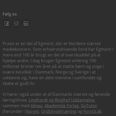
Følg os
Praxis er en del af Egmont, der er Nordens største
mediekoncern. Som erhvervsdrivende fond har Egmont i
mere end 100 år brugt en del af overskuddet på at
hjælpe andre. I dag bruger Egmont omkring 100
millioner kroner om året på at støtte børn og unge i
svære livsvilkår i Danmark, Norge og Sverige i at
uddanne sig, have en aktiv stemme i samfundet og
skabe et godt liv.
Vi hører også under et af Danmarks største og førende
læringshuse,
Lindhardt og Ringhof Uddannelse
,
sammen med
Alinea
,
Akademisk Forlag
,
GoTutor
(herunder i
Norge
),
Ordblindetræning
og
Forstå.dk
.