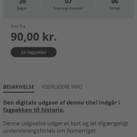
39
07
06
Bøger
Træningsmoduler
Forløb
Pris fra
90,00 kr.
Se fagpakke
BESKRIVELSE
YDERLIGERE INFO
Den digitale udgave af denne titel indgår i
fagpakken til historie
.
Denne udgivelse udgør et kort og let tilgængeligt
undervisningsforløb om Romerriget.