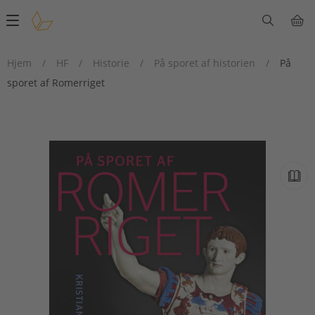
Main
navigation
Hjem
/
HF
/
Historie
/
På sporet af historien
/
På
sporet af Romerriget