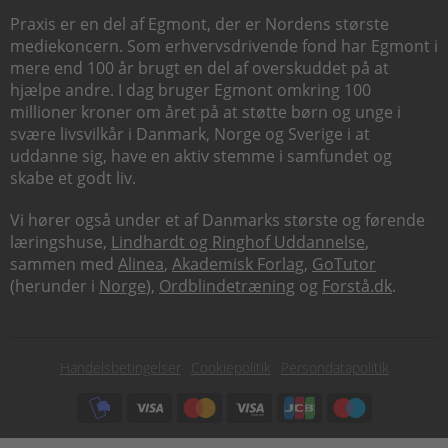
Praxis er en del af Egmont, der er Nordens største
mediekoncern. Som erhvervsdrivende fond har Egmont i
mere end 100 år brugt en del af overskuddet på at
hjælpe andre. I dag bruger Egmont omkring 100
millioner kroner om året på at støtte børn og unge i
svære livsvilkår i Danmark, Norge og Sverige i at
uddanne sig, have en aktiv stemme i samfundet og
skabe et godt liv.
Vi hører også under et af Danmarks største og førende
læringshuse,
Lindhardt og Ringhof Uddannelse
,
sammen med
Alinea
,
Akademisk Forlag
,
GoTutor
(herunder i
Norge
),
Ordblindetræning
og
Forstå.dk
.
Subfooter
Handelsbetingelser
Cookiepolitik
Persondatapolitik
menu
Subfooter
payment
options