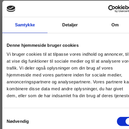
Titler i serien
Samtykke
Detaljer
Om
Køb læremidler og find masterclasses mm.
Denne hjemmeside bruger cookies
Fortsæt som:
Vi bruger cookies til at tilpasse vores indhold og annoncer, til
Nyhed
at vise dig funktioner til sociale medier og til at analysere vo
Forudbestilling
trafik. Vi deler også oplysninger om din brug af vores
hjemmeside med vores partnere inden for sociale medier,
For privatkunder og
For institutioner og
annonceringspartnere og analysepartnere. Vores partnere k
studerende. Du får
virksomheder. Du
kombinere disse data med andre oplysninger, du har givet
dem, eller som de har indsamlet fra din brug af deres tjeneste
vist priser inkl.
får vist priser ekskl.
moms.
moms.
Flergangsbog
2 formater
Samtykkevalg
Privat
Institution
Nødvendig
På sporet af velfærdsstaten
På sporet af det d