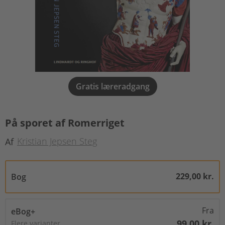
Gratis læreradgang
På sporet af Romerriget
Kristian Jepsen Steg
Af
229,00 kr.
Bog
Fra
eBog+
99,00 kr.
Flere varianter