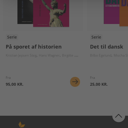
Serie
Serie
På sporet af historien
Det til dansk
Kristian Jepsen Steg
Hans Wagner
Birgitte Herløv
Lars Christiansen
Bilbo Egelund
Mischa S
Nikola
Fra
Fra
95,00 KR.
25,00 KR.