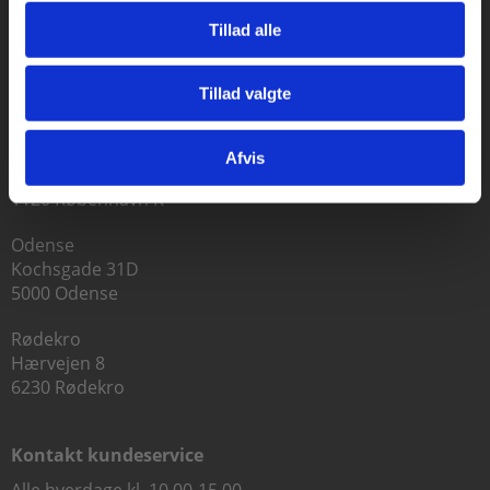
Tillad alle
Praxis Forlag A/S
Tillad valgte
CVR 41280921
Gå til praxisOnline
København
Afvis
Vognmagergade 7, 5. sal
1120 København K
Odense
Kochsgade 31D
5000 Odense
Rødekro
Hærvejen 8
6230 Rødekro
Kontakt kundeservice