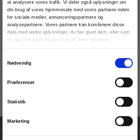
at analysere vores trafik. Vi deler også oplysninger om
din brug af vores hjemmeside med vores partnere inden
For privatkunder og
For institutioner og
for sociale medier, annonceringspartnere og
Flergangsbog
analysepartnere. Vores partnere kan kombinere disse
studerende. Du får
virksomheder. Du
data med andre oplysninger, du har givet dem, eller som
vist priser inkl.
får vist priser ekskl.
Det til dansk – Kanon-antologi
de har indsamlet fra din brug af deres tjenester.
moms.
moms.
Bilbo Egelund
Mischa Sloth Carlsen
Kamilla Löfström
Felix Thorsen Katzenelson
Samtykkevalg
Privat
Institution
Nødvendig
499,00 KR.
Præferencer
Statistik
Tilgå dine onlinematerialer
Marketing