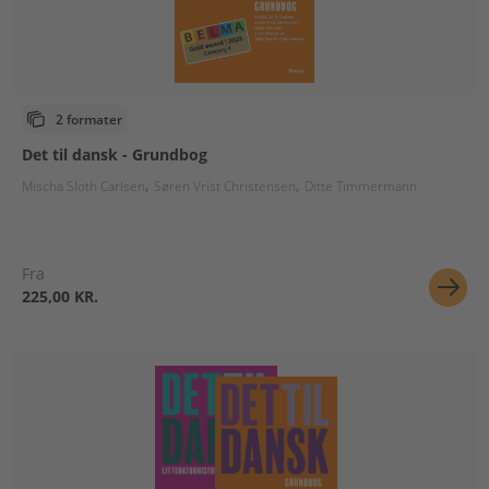
2 formater
Det til dansk - Grundbog
Mischa Sloth Carlsen
Søren Vrist Christensen
Ditte Timmermann
Fra
225,00 KR.