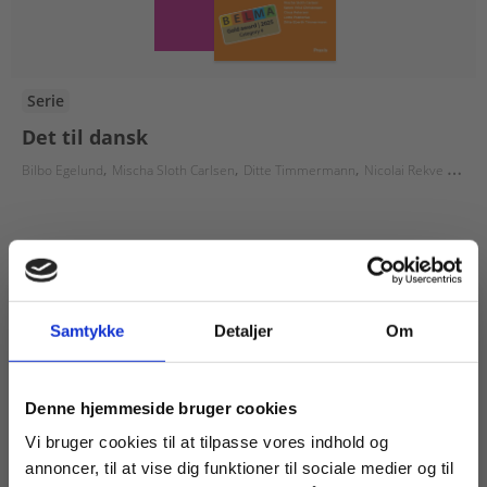
Serie
Det til dansk
Bilbo Egelund
Mischa Sloth Carlsen
Ditte Timmermann
Nicolai Rekve Eriksen
Fra
25,00 KR.
Samtykke
Detaljer
Om
Køb læremidler og find masterclasses mm.
Denne hjemmeside bruger cookies
Fortsæt som:
Vi bruger cookies til at tilpasse vores indhold og
annoncer, til at vise dig funktioner til sociale medier og til