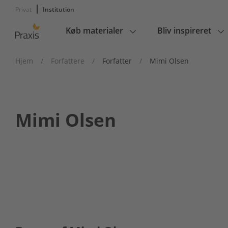
Privat
Institution
Køb materialer
Bliv inspireret
Main
navigation
Hjem
/
Forfattere
/
Forfatter
/
Mimi Olsen
Mimi Olsen