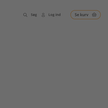
Se kurv
Søg
Log ind