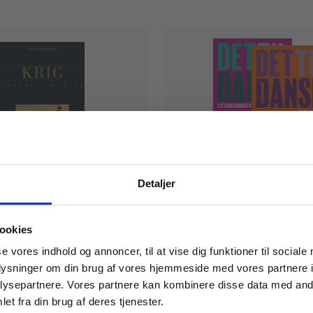
Serie
Detaljer
rløb i medier
Det til dansk
 masterclasses mm.
Lysne
Mimi Olsen
Mimi Olsen
Martin Houlind
Martin Houlind
Neel Schucany
Bilbo Egelund
Mischa Sloth Carlsen
ookies
Tilgå din
se vores indhold og annoncer, til at vise dig funktioner til sociale
oplysninger om din brug af vores hjemmeside med vores partnere i
Fra
ysepartnere. Vores partnere kan kombinere disse data med andr
.
25,00 KR.
et fra din brug af deres tjenester.