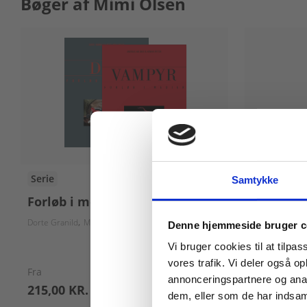
Bøger af Mimi Olsen
Serie
Bog
Samtykke
Forløb i medier
KRIG - Fo
Køb læremidler og find
Dorte Granild
Mette Wolfhagen
Henrik Rytter
Andreas Halskov
Anders Lysne
Anders 
Denne hjemmeside bruger c
Vi bruger cookies til at tilpas
vores trafik. Vi deler også 
Fra
annonceringspartnere og anal
215,00 KR.
215,00 KR
dem, eller som de har indsaml