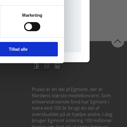
Marketing
il praxisOnline
Tillad alle
Følg os
Praxis er en del af Egmont, der er
Nordens største mediekoncern. Som
erhvervsdrivende fond har Egmont i
mere end 100 år brugt en del af
overskuddet på at hjælpe andre. I dag
bruger Egmont omkring 100 millioner
kroner om året på at støtte børn og