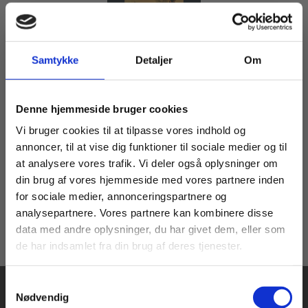
Samtykke
Detaljer
Om
Bog
KRIG - Forløb i medier
Køb læremidler og find masterclasses mm.
Anders Lysne
Mimi Olsen
Martin Houlind
Denne hjemmeside bruger cookies
Fortsæt som:
Vi bruger cookies til at tilpasse vores indhold og
annoncer, til at vise dig funktioner til sociale medier og til
at analysere vores trafik. Vi deler også oplysninger om
215,00 KR.
din brug af vores hjemmeside med vores partnere inden
For privatkunder og
For institutioner og
for sociale medier, annonceringspartnere og
analysepartnere. Vores partnere kan kombinere disse
studerende. Du får
virksomheder. Du
data med andre oplysninger, du har givet dem, eller som
vist priser inkl.
får vist priser ekskl.
de har indsamlet fra din brug af deres tjenester.
moms.
moms.
Samtykkevalg
Privat
Institution
Nødvendig