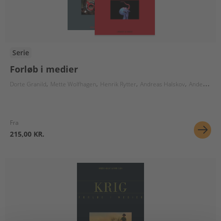
Serie
Forløb i medier
Dorte Granild
Mette Wolfhagen
Henrik Rytter
Andreas Halskov
Anders Lysne
Fra
215,00 KR.