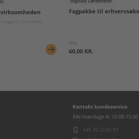
Digitale Læremidler
er
Fagpakke til erhvervsøk
 virksomheden
n Froggaard
Claus Nexøe
Pris
60,00 KR.
Kontakt kundeservice
Alle hverdage kl. 10.00-15.00
+45 70 23 85 87