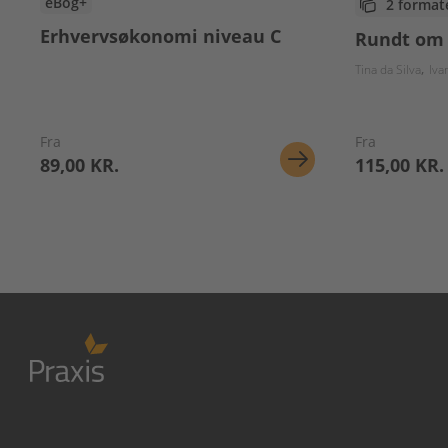
eBog+
2 format
Erhvervsøkonomi niveau C
Rundt om
Tina da Silva
Iva
Fra
Fra
89,00 KR.
115,00 KR.