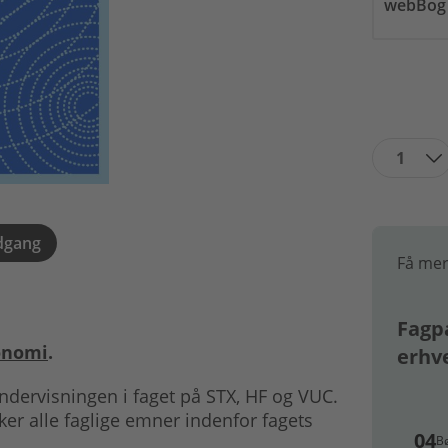
webBog
1
dgang
Få mer
Fagpa
onomi
.
erhv
ndervisningen i faget på STX, HF og VUC.
er alle faglige emner indenfor fagets
04
B