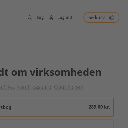
Se kurv
Søg
Log ind
dt om virksomheden
a Silva
Ivan Froggaard
Claus Nexøe
289,00 kr.
gsbog