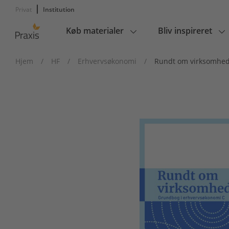
Privat
Institution
Køb materialer
Bliv inspireret
Main
navigation
Hjem
/
HF
/
Erhvervsøkonomi
/
Rundt om virksomhe