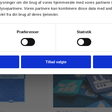
oplysninger om din brug af vores hjemmeside med vores partnere i
ysepartnere. Vores partnere kan kombinere disse data med andr
et fra din brug af deres tjenester.
For institutioner og
virksomheder. Du får
Præferencer
Statistik
vist priser ekskl. moms.
Fortsæt som institution
Gå t
Tillad valgte