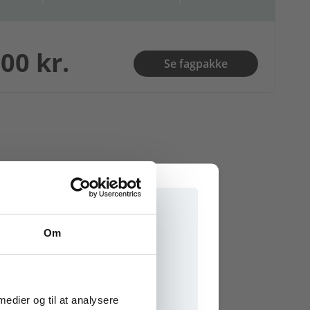
00 kr.
Se fagpakke
Om
e onlinematerialer
 medier og til at analysere