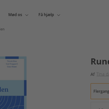
Mød os
Få hjælp
den
Run
Tina d
Af
Flergan