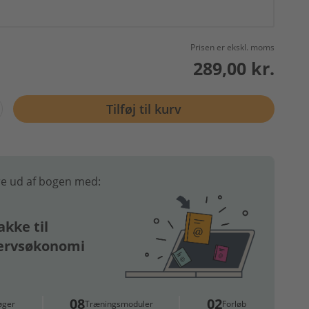
Prisen er ekskl. moms
289,00 kr.
Tilføj til kurv
e ud af bogen med:
kke til
ervsøkonomi
08
02
øger
Træningsmoduler
Forløb