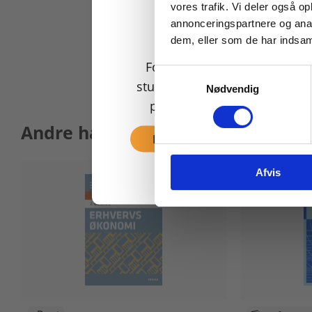
vores trafik. Vi deler også 
annonceringspartnere og anal
dem, eller som de har indsaml
For privatkunder og
Samtykkevalg
studerende. Du får vist
Nødvendig
priser inkl. moms.
Andre har også købt
Fortsæt som privat
Afvis