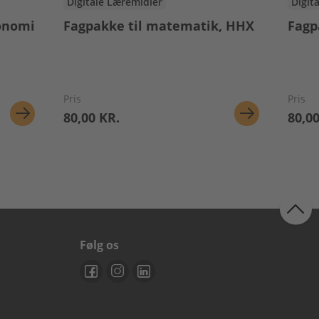
Digitale Læremidler
Digit
onomi
Fagpakke til matematik, HHX
Fagp
Pris
Pris
80,00 KR.
80,00
Følg os