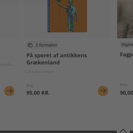
Digit
2 formater
Fagp
På sporet af antikkens
Grækenland
gitte Darger
Ulrik Juel Lavtsen
Helle Juhl Lassen
Nikolaj Elf
Lisbeth Maria Hansen
Mimi Olsen
Sø
acobsen
Ulrik Juel Lavtsen
Pris
Fra
95,00 KR.
90,00