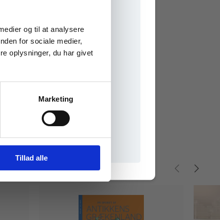
e onlinematerialer
 medier og til at analysere
nden for sociale medier,
e oplysninger, du har givet
Marketing
il praxisOnline
Tillad alle