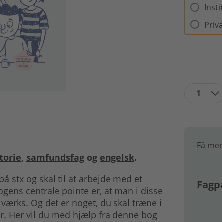
Inst
Priv
1
Få mer
torie
,
samfundsfag
og
engelsk
.
g på stx og skal til at arbejde med et
Fagp
 Bogens centrale pointe er, at man i disse
 værks. Og det er noget, du skal træne i
. Her vil du med hjælp fra denne bog