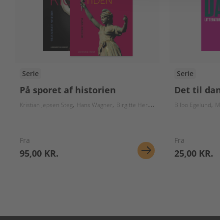
Serie
Serie
På sporet af historien
Det til da
Kristian Jepsen Steg
Hans Wagner
Birgitte Herløv
Lars Christiansen
Bilbo Egelund
Nik
M
Fra
Fra
95,00 KR.
25,00 KR.