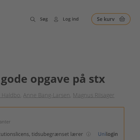
Se kurv
Søg
Log ind
gode opgave på stx
 Haldbo
Anne Bang-Larsen
Magnus Riisager
ianter
itutionslicens, tidsubegrænset lærer