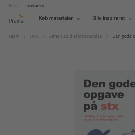
Privat
Institution
Køb materialer
Bliv inspireret
Main
navigation
Hjem
/
HHX
/
Almen studieforberedelse
/
Den gode o