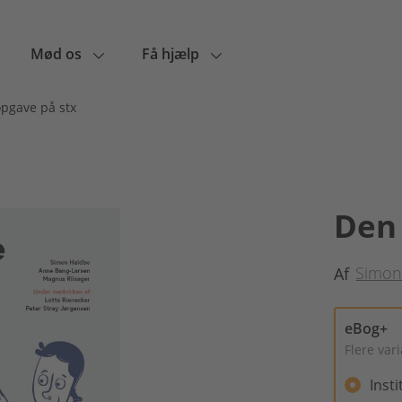
Mød os
Få hjælp
pgave på stx
Den 
Simon
Af
eBog+
Flere var
Inst