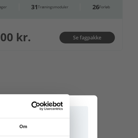
31
26
øger
Træningsmoduler
Forløb
00 kr.
Se fagpakke
Om