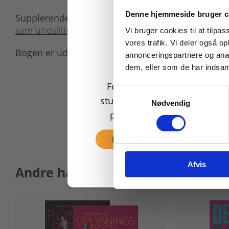
Køb læremidler og find
Denne hjemmeside bruger c
Supplerende materiale til bogen kan downloades 
samfundslitteratur.dk/den-gode-opgave-på-stx
.
Vi bruger cookies til at tilpas
vores trafik. Vi deler også 
Bogen er udgivet af Samfundslitteratur.
annonceringspartnere og anal
dem, eller som de har indsaml
For privatkunder og
Samtykkevalg
studerende. Du får vist
Nødvendig
priser inkl. moms.
Fortsæt som privat
Afvis
Andre har også købt