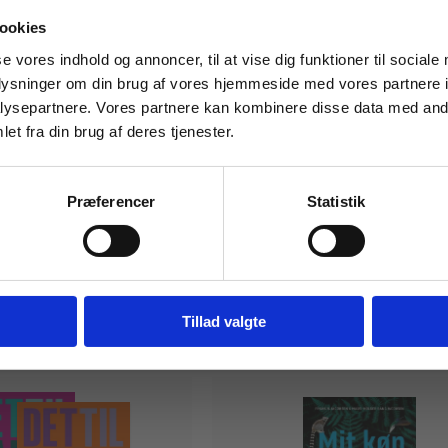
 masterclasses mm.
ookies
fra:
Tilgå din
se vores indhold og annoncer, til at vise dig funktioner til sociale
oplysninger om din brug af vores hjemmeside med vores partnere i
ysepartnere. Vores partnere kan kombinere disse data med andr
et fra din brug af deres tjenester.
For institutioner og
virksomheder. Du får
Præferencer
Statistik
vist priser ekskl. moms.
Fortsæt som institution
Gå t
Tillad valgte