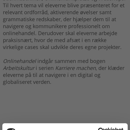
Til hvert tema vil eleverne blive præsenteret for et
relevant ordforråd, aktiverende øvelser samt
grammatiske redskaber, der hjælper dem til at
navigere og kommunikere professionelt om
onlinehandel. Derudover skal eleverne arbejde
praksisnært, hvor de med afsæt i en række
virkelige cases skal udvikle deres egne projekter.
Onlinehandel
indgår sammen med bogen
Arbeitskultur
i serien
Karriere machen
, der klæder
eleverne på til at navigere i en digital og
globaliseret verden.