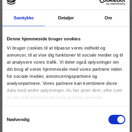
Titler i serien
Samtykke
Detaljer
Om
Køb læremidler og find masterclasses mm.
Denne hjemmeside bruger cookies
Fortsæt som:
Vi bruger cookies til at tilpasse vores indhold og
annoncer, til at vise dig funktioner til sociale medier og til
at analysere vores trafik. Vi deler også oplysninger om
din brug af vores hjemmeside med vores partnere inden
For privatkunder og
For institutioner og
for sociale medier, annonceringspartnere og
analysepartnere. Vores partnere kan kombinere disse
studerende. Du får
virksomheder. Du
data med andre oplysninger, du har givet dem, eller som
vist priser inkl.
får vist priser ekskl.
2 formater
de har indsamlet fra din brug af deres tjenester.
moms.
moms.
Arbeitskultur
Samtykkevalg
Rolf Alexander Wiecker
Sigrid Willads Petersen
Privat
Institution
Nødvendig