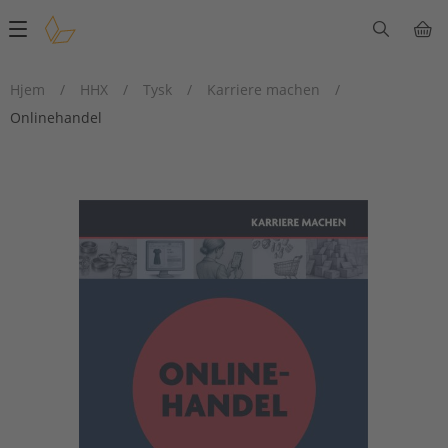
Main
navigation
Hjem
/
HHX
/
Tysk
/
Karriere machen
/
Onlinehandel