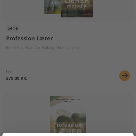
Serie
Profession Lærer
Erik B Yde
Hans Chr. Ralking
Thomas Tylén
Fra
279,00 KR.