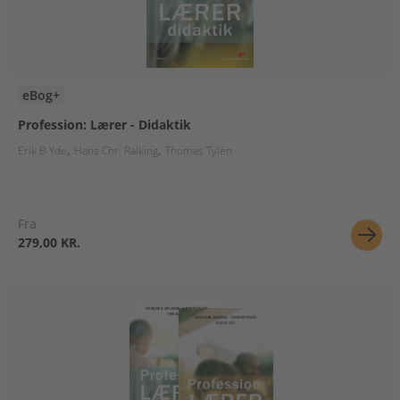
eBog+
Profession: Lærer - Didaktik
Erik B Yde
Hans Chr. Ralking
Thomas Tylén
Fra
279,00 KR.