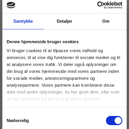
Samtykke
Detaljer
Om
eBog+
Profession: Lærer - Metodik
Køb læremidler og find masterclasses mm.
Erik B Yde
Hans Chr. Ralking
Thomas Tylén
Denne hjemmeside bruger cookies
Fortsæt som:
Vi bruger cookies til at tilpasse vores indhold og
annoncer, til at vise dig funktioner til sociale medier og til
Fra
at analysere vores trafik. Vi deler også oplysninger om
279,00 KR.
din brug af vores hjemmeside med vores partnere inden
For privatkunder og
For institutioner og
for sociale medier, annonceringspartnere og
analysepartnere. Vores partnere kan kombinere disse
studerende. Du får
virksomheder. Du
data med andre oplysninger, du har givet dem, eller som
vist priser inkl.
får vist priser ekskl.
de har indsamlet fra din brug af deres tjenester.
moms.
moms.
Samtykkevalg
Privat
Institution
Nødvendig