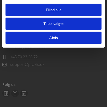
Alle hverdage kl. 10.00-15.00
Tillad alle
+45 70 23 85 87
Tillad valgte
info@praxis.dk
Gå til praxisOnline
Afvis
Kontakt teknisk support
Alle hverdage 8.00-15.00
+45 70 23 26 72
support@praxis.dk
Følg os