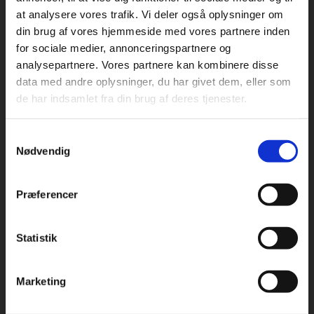
at analysere vores trafik. Vi deler også oplysninger om
din brug af vores hjemmeside med vores partnere inden
For privatkunder og
For institutioner og
for sociale medier, annonceringspartnere og
analysepartnere. Vores partnere kan kombinere disse
studerende. Du får
virksomheder. Du
Praxis Forlag A/S
data med andre oplysninger, du har givet dem, eller som
CVR 41280921
vist priser inkl.
får vist priser ekskl.
de har indsamlet fra din brug af deres tjenester.
moms.
moms.
København
Vognmagergade 7, 5. sal
Samtykkevalg
Privat
Institution
1120 København K
Nødvendig
Odense
Kochsgade 31D
Præferencer
5000 Odense
Rødekro
Statistik
Tilgå dine onlinematerialer
Hærvejen 8
6230 Rødekro
Marketing
Kontakt kundeservice