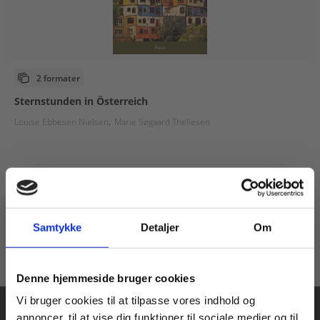
2 formater
Sternstunden in Österreich
Louise Ebbesen Nielsen
Marie Søgaard Thellesen
Fra
75,00 KR.
Samtykke
Detaljer
Om
Køb læremidler og find masterclasses mm.
Denne hjemmeside bruger cookies
Fortsæt som:
Vi bruger cookies til at tilpasse vores indhold og
annoncer, til at vise dig funktioner til sociale medier og til