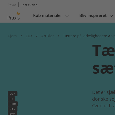
Privat
Institution
Køb materialer
Bliv inspireret
Main
navigation
Hjem
/
EUX
/
Artikler
/
Tættere på virkeligheden: Anja
Tæ
sæt
Det er sjæl
EUX
doriske sø
HF
HHX
Czepluch a
HTX
STX