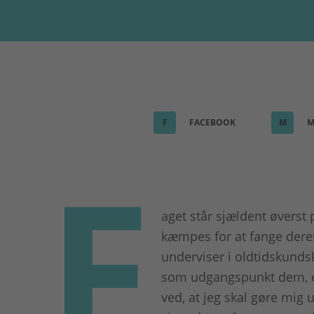
F
FACEBOOK
M
M
F
aget står sjældent øverst 
kæmpes for at fange deres
underviser i oldtidskundsk
som udgangspunkt dem, ele
ved, at jeg skal gøre mig 