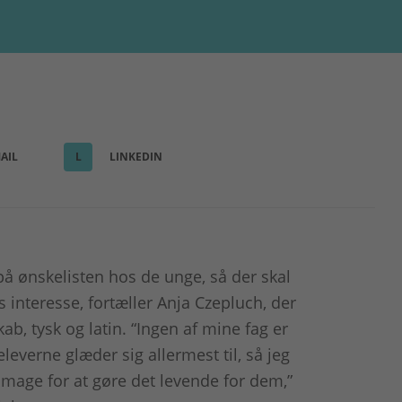
AIL
L
LINKEDIN
på ønskelisten hos de unge, så der skal
 interesse, fortæller Anja Czepluch, der
ab, tysk og latin. “Ingen af mine fag er
verne glæder sig allermest til, så jeg
umage for at gøre det levende for dem,”