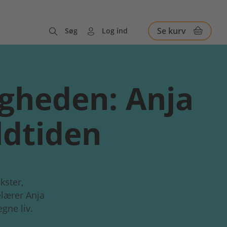
Se kurv
Søg
Log ind
igheden: Anja
ldtiden
kster,
elærer Anja
gne liv.