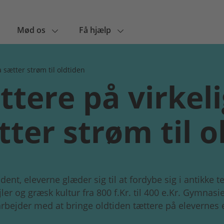
Mød os
Få hjælp
 sætter strøm til oldtiden
ttere på virkel
ter strøm til o
dent, eleverne glæder sig til at fordybe sig i antikke te
jler og græsk kultur fra 800 f.Kr. til 400 e.Kr. Gymnasi
rbejder med at bringe oldtiden tættere på elevernes e