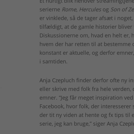
Et hurtigt blik henover streamingtjen
serierne
Rome
,
Hercules
og
Son of Z
er vinklede, så de tager afsæt i noget
tilfældigt, at de gamle historier bliv
Diskussionerne om, hvad en helt er, h
hvem der har retten til at bestemme ov
konstant er aktuelle, og derfor emner,
i samtiden.
Anja Czepluch finder derfor ofte ny ins
eller skrive med folk fra hele verden, 
emner. “Jeg får meget inspiration ved
Facebook, hvor folk, der interesserer 
der tit ny viden at hente og fx tips ti
serie, jeg kan bruge,” siger Anja Czepl