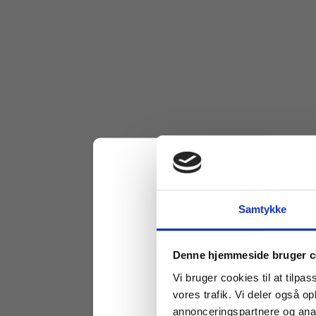
Samtykke
Køb læremidler og find
Denne hjemmeside bruger c
Vi bruger cookies til at tilpas
vores trafik. Vi deler også 
annonceringspartnere og anal