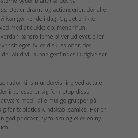
esterne byder blandt andet på
eus
. Det er drama og actionserier, der alle
, vi kan genkende i dag. Og det er ikke
er ved med at dukke op, mener hun.
vordan kønsrollerne bliver udlevet, eller
er sit eget liv, er diskussioner, der
 der altid vil kunne genfindes i udgivelser
piration til sin undervisning ved at tale
der interesserer sig for netop disse
 at være med i alle mulige grupper på
sig for fx oldtidskundskab, samles. Her er
l en god podcast, ny forskning eller en ny
uch.