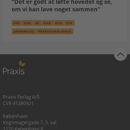
“Det er godt at løfte hovedet og se,
om vi kan lave noget sammen"
EPX
EUX
HF
HHX
HTX
STX
DANNNELSE
PRAKSISFAGLIGHED
Praxis Forlag A/S
CVR 41280921
København
Vognmagergade 7, 5. sal
1120 København K