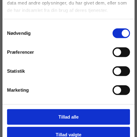
data med andre oplysninger, du har givet dem, eller som
vist priser inkl.
får vist priser ekskl.
de har indsamlet fra din brug af deres tjenester.
moms.
moms.
Samtykkevalg
Privat
Institution
Nødvendig
Præferencer
Statistik
Tilgå dine onlinematerialer
Marketing
Tillad alle
Tillad valgte