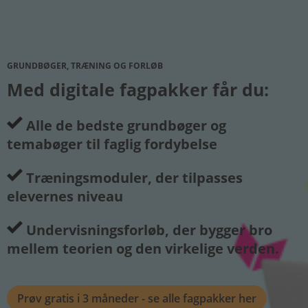
GRUNDBØGER, TRÆNING OG FORLØB
Med digitale fagpakker får du:
Alle de bedste grundbøger og
temabøger til faglig fordybelse
Træningsmoduler, der tilpasses
elevernes niveau
Undervisningsforløb, der bygger bro
mellem teorien og den virkelige verden.
Prøv gratis i 3 måneder - se alle fagpakker her