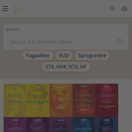
Main
navigation
Search
Fagpakker
EUD
Sprogcentre
STX, HHX, HTX, HF