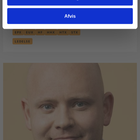
Gå til praxisOnline
ARTIKEL
At lede med både det kolde og det
varme vand
Afvis
EPX
EUX
HF
HHX
HTX
STX
LEDELSE