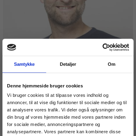
Samtykke
Detaljer
Om
ARTIKEL
Køb læremidler og find masterclasses mm.
Denne hjemmeside bruger cookies
En arkitekt bag levende fællesskaber
Fortsæt som:
Vi bruger cookies til at tilpasse vores indhold og
annoncer, til at vise dig funktioner til sociale medier og til
EPX
EUX
HF
HHX
HTX
STX
at analysere vores trafik. Vi deler også oplysninger om
LEDELSE
din brug af vores hjemmeside med vores partnere inden
For privatkunder og
For institutioner og
for sociale medier, annonceringspartnere og
analysepartnere. Vores partnere kan kombinere disse
studerende. Du får
virksomheder. Du