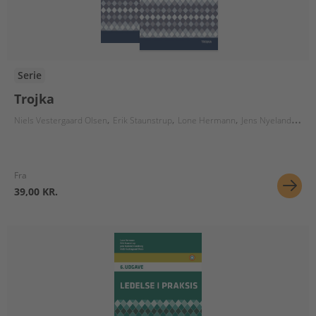
Serie
Trojka
Niels Vestergaard Olsen
Erik Staunstrup
Lone Hermann
Jens Nyeland Handberg
Fra
39,00 KR.