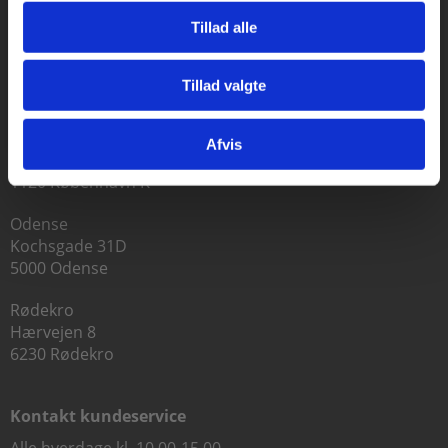
Tillad alle
Praxis Forlag A/S
Tillad valgte
CVR 41280921
Gå til praxisOnline
København
Afvis
Vognmagergade 7, 5. sal
1120 København K
Odense
Kochsgade 31D
5000 Odense
Rødekro
Hærvejen 8
6230 Rødekro
Kontakt kundeservice