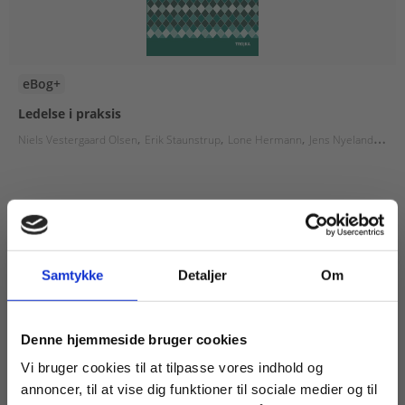
eBog+
Ledelse i praksis
Niels Vestergaard Olsen
Erik Staunstrup
Lone Hermann
Jens Nyeland Handberg
318,40 KR.
Samtykke
Detaljer
Om
Køb læremidler og find masterclasses mm.
Denne hjemmeside bruger cookies
Fortsæt som:
Vi bruger cookies til at tilpasse vores indhold og
annoncer, til at vise dig funktioner til sociale medier og til