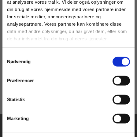
at analysere vores trafik. Vi deler også oplysninger om
din brug af vores hjemmeside med vores partnere inden
For privatkunder og
For institutioner og
for sociale medier, annonceringspartnere og
eBog+
analysepartnere. Vores partnere kan kombinere disse
studerende. Du får
virksomheder. Du
data med andre oplysninger, du har givet dem, eller som
vist priser inkl.
får vist priser ekskl.
Strategi
de har indsamlet fra din brug af deres tjenester.
moms.
moms.
Niels Vestergaard Olsen
Erik Staunstrup
Lone Hermann
Samtykkevalg
Privat
Institution
Nødvendig
169,00 KR.
Præferencer
Statistik
Tilgå dine onlinematerialer
Marketing