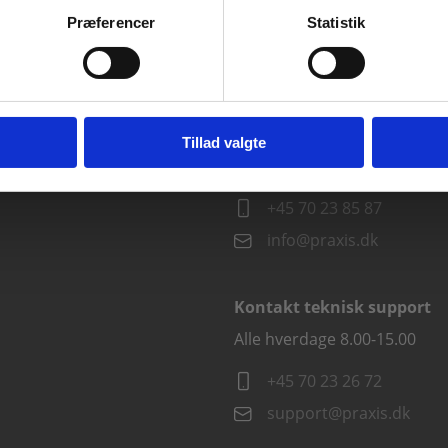
virksomheder. Du får
Præferencer
Statistik
vist priser ekskl. moms.
Fortsæt som institution
Gå t
Kontakt kundeservice
Tillad valgte
Alle hverdage kl. 10.00-15.00
+45 70 23 85 87
info@praxis.dk
Kontakt teknisk support
Alle hverdage 8.00-15.00
+45 70 23 26 72
support@praxis.dk