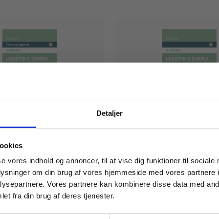
Detaljer
eBog+
 masterclasses mm.
og supply chain
Logistik og supply cha
ookies
ent, 4. udgave
management, 4. udga
andberg
Kim Sundtoft Hald
Diana Cordes Feibert
Tilgå din
se vores indhold og annoncer, til at vise dig funktioner til sociale
Hald
Diana Cordes Feibert
Kim Sundtoft Hald
Diana Cordes Fei
oplysninger om din brug af vores hjemmeside med vores partnere i
ysepartnere. Vores partnere kan kombinere disse data med andr
et fra din brug af deres tjenester.
140,00 KR.
For institutioner og