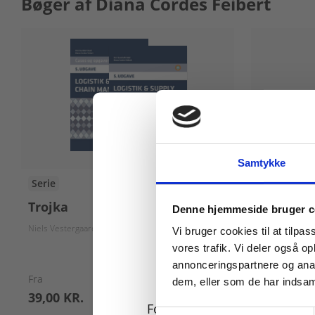
Bøger af Diana Cordes Feibert
Samtykke
Serie
eBog+
Køb læremidler og find
Trojka
Logistik 
Denne hjemmeside bruger c
managem
Niels Vestergaard Olsen
Erik Staunstrup
Lone Hermann
Jens Nyeland H
Vi bruger cookies til at tilpas
Kim Sundtoft 
vores trafik. Vi deler også 
annonceringspartnere og anal
Fra
dem, eller som de har indsaml
39,00 KR.
70,00 KR.
For privatkunder og
Samtykkevalg