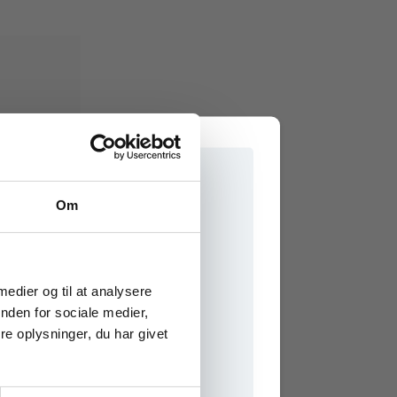
Om
in
ve
e onlinematerialer
 medier og til at analysere
bert
nden for sociale medier,
e oplysninger, du har givet