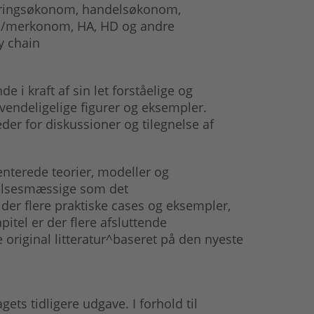
føringsøkonom, handelsøkonom,
m/merkonom, HA, HD og andre
y chain
i kraft af sin let forståelige og
endeligelige figurer og eksempler.
r for diskussioner og tilegnelse af
nterede teorier, modeller og
edelsesmæssige som det
lder flere praktiske cases og eksempler,
pitel er der flere afsluttende
 original litteratur^baseret på den nyeste
ets tidligere udgave. I forhold til