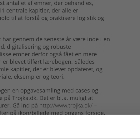
t antallet af emner, der behandles,
centrale kapitler, der alle er
 til at forstå og praktisere logistik og
 har gennem de seneste år være inde i en
d, digitalisering og robuste
disse emner derfor også fået en mere
er blevet tilført lærebogen. Således
e kapitler, der er blevet opdateret, og
riale, eksempler og teori.
bogen en opgavesamling med cases og
å Trojka.dk. Det er bl.a. muligt at
rer. Gå ind på
http://www.trojka.dk/
–
fter på ikon/billede med bogens forside.