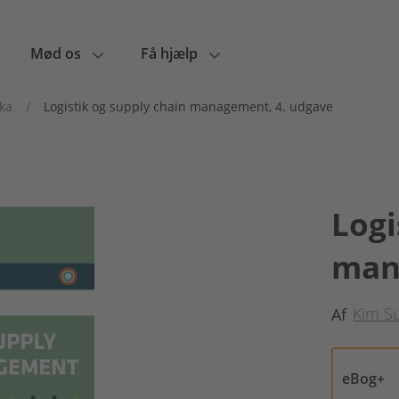
Mød os
Få hjælp
jka
/
Logistik og supply chain management, 4. udgave
Logi
man
Kim S
Af
eBog+