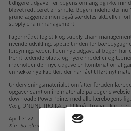
tidligere udgaver, er bogens omfang og ikke minds
blevet reduceret en smule. Bogen indeholder nu 11 
grundlæggende men også særdeles aktuelle i forhold
supply chain management.
Fagområdet logistik og supply chain management
rivende udvikling, specielt inden for bæredygtighe
forsyningskæder. I den nye udgave af bogen har 
fremtrædende plads, og nyere modeller og teorier 
indeholder den nye udgave en kombination af gaml
en række nye kapitler, der har fået tilført nyt mate
Undervisningsmaterialet omfatter foruden lære
opgaver samt online materiale på bogens webside p
downloade PowerPoints med alle lærebogens figu
Vælg ONLINE TROJKA og klik på iTrojka – klik dere
April 2022
Kim Sundtoft Hald og Diana Cordes Feibert