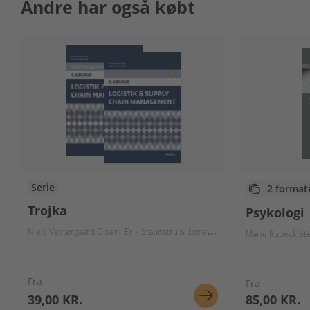
Andre har også købt
Serie
2 format
Trojka
Psykologi
Niels Vestergaard Olsen
Erik Staunstrup
Lone Hermann
Jens Nyeland H
Marie Rubeck St
Fra
Fra
39,00 KR.
85,00 KR.