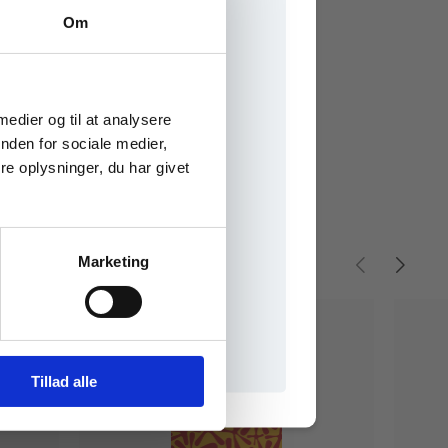
Om
e onlinematerialer
 medier og til at analysere
nden for sociale medier,
e oplysninger, du har givet
Marketing
il praxisOnline
Tillad alle