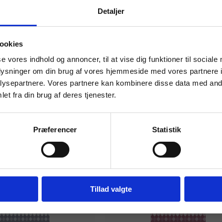
Detaljer
 masterclasses mm.
ookies
Tilgå din
se vores indhold og annoncer, til at vise dig funktioner til sociale
oplysninger om din brug af vores hjemmeside med vores partnere i
ysepartnere. Vores partnere kan kombinere disse data med andr
et fra din brug af deres tjenester.
For institutioner og
virksomheder. Du får
Præferencer
Statistik
vist priser ekskl. moms.
Fortsæt som institution
Gå t
Tillad valgte