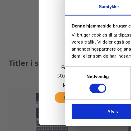
Samtykke
Køb læremidler og find
Denne hjemmeside bruger c
Vi bruger cookies til at tilpas
vores trafik. Vi deler også 
annonceringspartnere og anal
dem, eller som de har indsaml
Titler i serien
For privatkunder og
Samtykkevalg
studerende. Du får vist
Nødvendig
priser inkl. moms.
Fortsæt som privat
Afvis