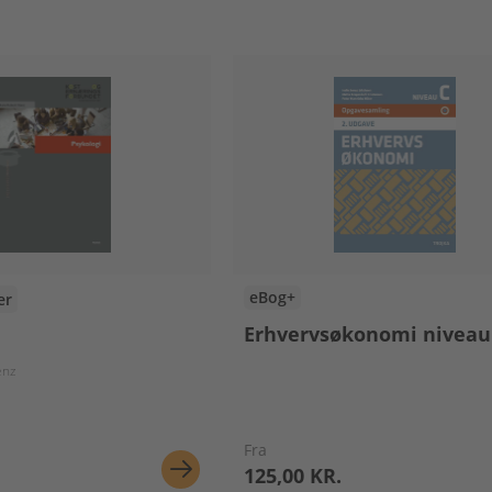
eBog+
er
Erhvervsøkonomi niveau
andberg
Kim Sundtoft Hald
Diana Cordes Feibert
enz
Fra
125,00 KR.