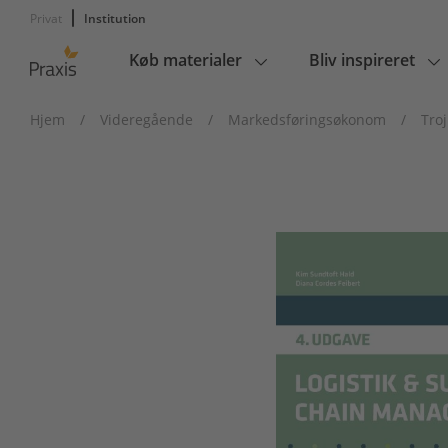
Privat
Institution
Køb materialer
Bliv inspireret
Main
navigation
Hjem
/
Videregående
/
Markedsføringsøkonom
/
Tro