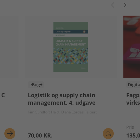
eBog+
Digit
 C
Logistik og supply chain
Fagp
management, 4. udgave
virk
Kim Sundtoft Hald
Diana Cordes Feibert
Pris
70,00 KR.
135,