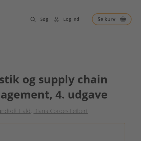
Se kurv
Søg
Log ind
stik og supply chain
agement, 4. udgave
undtoft Hald
Diana Cordes Feibert