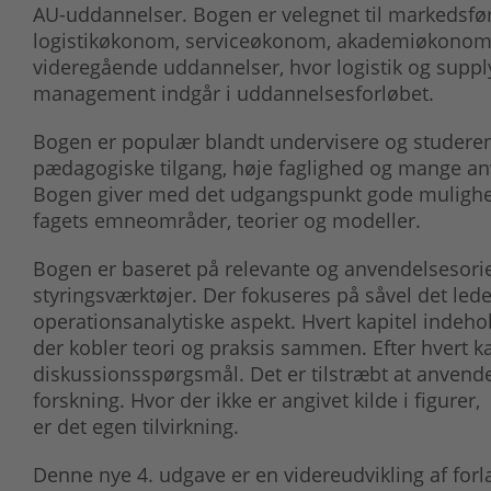
AU-uddannelser. Bogen er velegnet til markeds
logistikøkonom, serviceøkonom, akademiøkono
videregående uddannelser, hvor logistik og suppl
management indgår i uddannelsesforløbet.
Bogen er populær blandt undervisere og studerende 
pædagogiske tilgang, høje faglighed og mange anv
Bogen giver med det udgangspunkt gode mulighede
fagets emneområder, teorier og modeller.
Bogen er baseret på relevante og anvendelsesorie
styringsværktøjer. Der fokuseres på såvel det l
operationsanalytiske aspekt. Hvert kapitel indeho
der kobler teori og praksis sammen. Efter hvert ka
diskussionsspørgsmål. Det er tilstræbt at anvende
forskning. Hvor der ikke er angivet kilde i figurer,
er det egen tilvirkning.
Denne nye 4. udgave er en videreudvikling af forlag