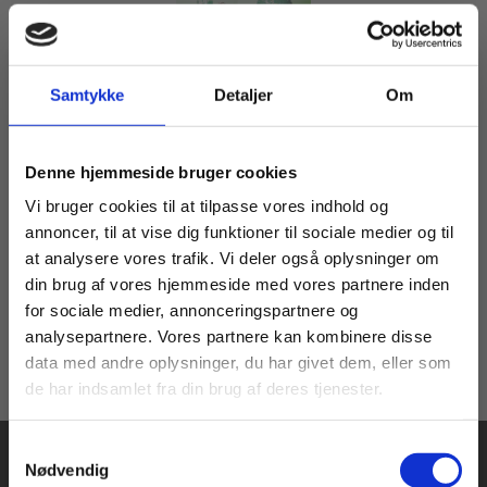
Samtykke
Detaljer
Om
eBog+
International markedsføring
Køb læremidler og find masterclasses mm.
Susanne Østergaard Olsen
Mette Risgaard Olsen
Ivan Hassinggaard
Mia Post-Lundgaard
Denne hjemmeside bruger cookies
Fortsæt som:
Vi bruger cookies til at tilpasse vores indhold og
annoncer, til at vise dig funktioner til sociale medier og til
at analysere vores trafik. Vi deler også oplysninger om
84,00 KR.
din brug af vores hjemmeside med vores partnere inden
For privatkunder og
For institutioner og
for sociale medier, annonceringspartnere og
analysepartnere. Vores partnere kan kombinere disse
studerende. Du får
virksomheder. Du
data med andre oplysninger, du har givet dem, eller som
vist priser inkl.
får vist priser ekskl.
de har indsamlet fra din brug af deres tjenester.
moms.
moms.
Samtykkevalg
Privat
Institution
Nødvendig