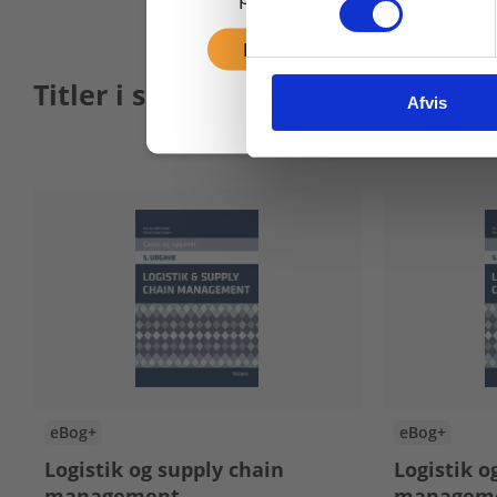
Fortsæt som privat
Titler i serien
Afvis
eBog+
eBog+
Logistik og supply chain
Logistik o
management
managem