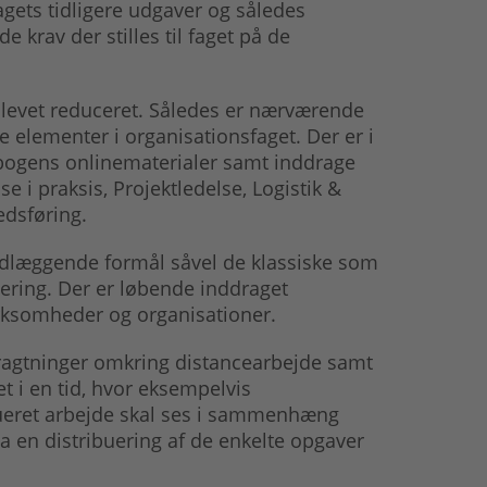
agets tidligere udgaver og således
krav der stilles til faget på de
 blevet reduceret. Således er nærværende
e elementer i organisationsfaget. Der er i
 bogens onlinematerialer samt inddrage
e i praksis, Projektledelse, Logistik &
dsføring.
dlæggende formål såvel de klassiske som
isering. Der er løbende inddraget
irksomheder og organisationer.
ragtninger omkring distancearbejde samt
et i en tid, hvor eksempelvis
eret arbejde skal ses i sammenhæng
ia en distribuering af de enkelte opgaver