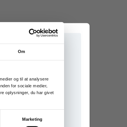
Om
e onlinematerialer
 medier og til at analysere
nden for sociale medier,
e oplysninger, du har givet
Marketing