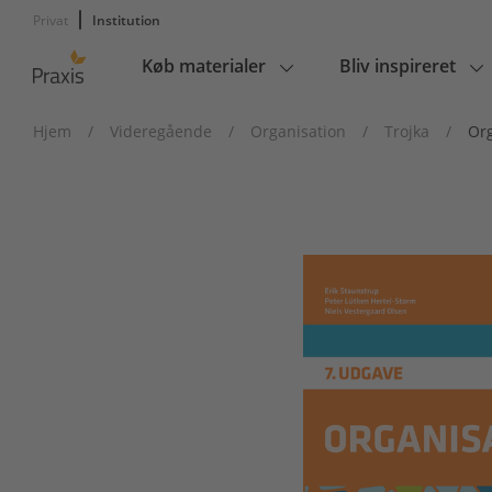
Privat
Institution
Køb materialer
Bliv inspireret
Main
navigation
Hjem
/
Videregående
/
Organisation
/
Trojka
/
Org