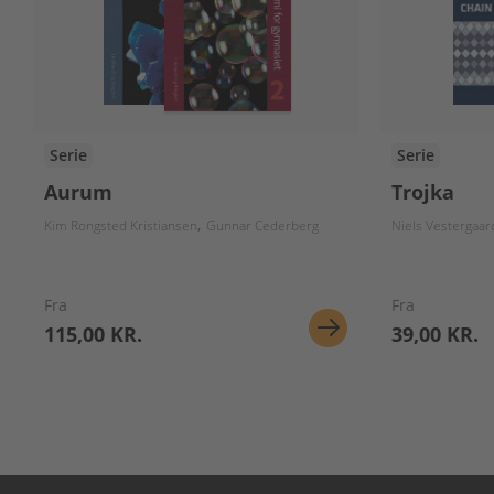
Serie
Serie
Aurum
Trojka
Kim Rongsted Kristiansen
Gunnar Cederberg
Niels Vestergaar
Fra
Fra
115,00 KR.
39,00 KR.