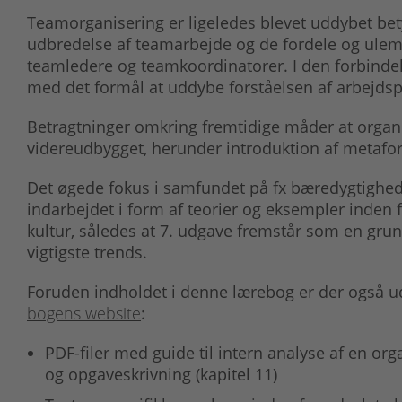
Teamorganisering er ligeledes blevet uddybet be
udbredelse af teamarbejde og de fordele og ulemp
teamledere og teamkoordinatorer. I den forbindels
med det formål at uddybe forståelsen af arbejdsp
Betragtninger omkring fremtidige måder at organis
videreudbygget, herunder introduktion af metafor
Det øgede fokus i samfundet på fx bæredygtighed
indarbejdet i form af teorier og eksempler inden 
kultur, således at 7. udgave fremstår som en grund
vigtigste trends.
Foruden indholdet i denne lærebog er der også ud
bogens website
:
PDF-filer med guide til intern analyse af en orga
og opgaveskrivning (kapitel 11)