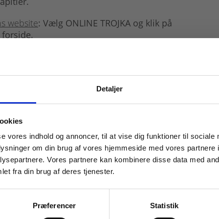
apitler.
s website
: Vælg ONLINE TROJKA og klik på
 forside.
stra, der er en app til mobile devices.
roid (Google Play) og Apple (App Store).
hjælp af tjekspørgsmål til de enkelte
Detaljer
e.
 masterclasses mm.
ookies
Tilgå din
se vores indhold og annoncer, til at vise dig funktioner til sociale
oplysninger om din brug af vores hjemmeside med vores partnere i
ysepartnere. Vores partnere kan kombinere disse data med andr
et fra din brug af deres tjenester.
For institutioner og
virksomheder. Du får
Præferencer
Statistik
vist priser ekskl. moms.