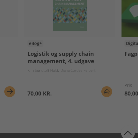
eBog+
Digit
Logistik og supply chain
Fagp
management, 4. udgave
ald
Diana Cordes Feibert
Kim Sundtoft Hald
Diana Cordes Feibert
Pris
70,00 KR.
80,00