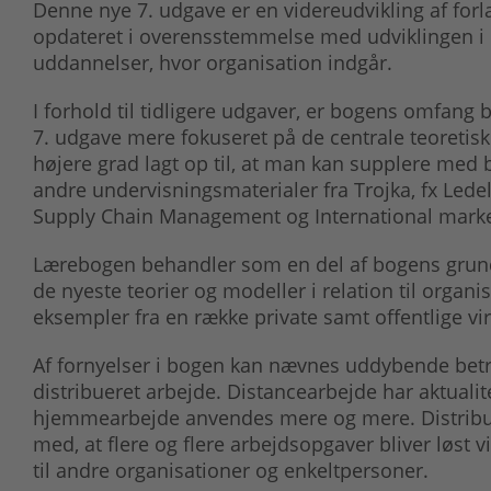
Denne nye 7. udgave er en videreudvikling af forl
opdateret i overensstemmelse med udviklingen i de 
uddannelser, hvor organisation indgår.
I forhold til tidligere udgaver, er bogens omfang
7. udgave mere fokuseret på de centrale teoretisk
højere grad lagt op til, at man kan supplere med
andre undervisningsmaterialer fra Trojka, fx Ledels
Supply Chain Management og International marke
Lærebogen behandler som en del af bogens grun
de nyeste teorier og modeller i relation til organ
eksempler fra en række private samt offentlige v
Af fornyelser i bogen kan nævnes uddybende bet
distribueret arbejde. Distancearbejde har aktualit
hjemmearbejde anvendes mere og mere. Distribu
med, at flere og flere arbejdsopgaver bliver løst v
til andre organisationer og enkeltpersoner.