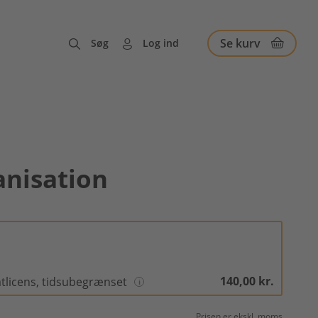
Se kurv
Søg
Log ind
anisation
140,00 kr.
atlicens, tidsubegrænset
Prisen er ekskl. moms