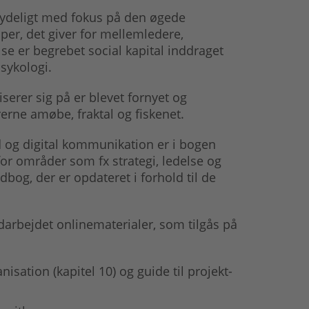
tydeligt med fokus på den øgede
er, det giver for mellemledere,
e er begrebet social kapital inddraget
sykologi.
erer sig på er blevet fornyet og
erne amøbe, fraktal og fiskenet.
 og digital kommunikation er i bogen
for områder som fx strategi, ledelse og
bog, der er opdateret i forhold til de
arbejdet onlinematerialer, som tilgås på
nisation (kapitel 10) og guide til projekt-