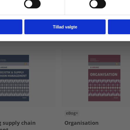
Fortsæt som institution
Gå t
Tillad valgte
eBog+
g supply chain
Organisation
ent