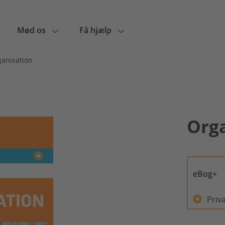
Mød os
Få hjælp
anisation
Org
eBog+
Priv