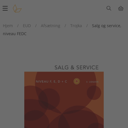
Main
navigation
Hjem
/
EUD
/
Afsætning
/
Trojka
/
Salg og service,
niveau FEDC