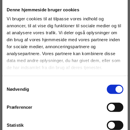
måde. Sidst i hvert kapitel er der et resumé og en
Køb læremidler og find masterclasses mm.
Denne hjemmeside bruger cookies
oversigt med vigtige begreber og ordforklaring.
Fortsæt som:
Vi bruger cookies til at tilpasse vores indhold og
Opgavesamlingen tilgodeser forskellige
annoncer, til at vise dig funktioner til sociale medier og til
læringsstile og variation i undervisningen med
at analysere vores trafik. Vi deler også oplysninger om
forskellige opgavetyper, fx repetitionsopgaver,
din brug af vores hjemmeside med vores partnere inden
checkopgaver, tekstanalyser, leg med ord, kreative
For privatkunder og
For institutioner og
for sociale medier, annonceringspartnere og
opgaver, web-baseret opgaver, anvendelse af pc,
analysepartnere. Vores partnere kan kombinere disse
studerende. Du får
virksomheder. Du
tablet eller smartphone, rollespil, konkurrencer
data med andre oplysninger, du har givet dem, eller som
vist priser inkl.
får vist priser ekskl.
mv.
de har indsamlet fra din brug af deres tjenester.
moms.
moms.
Strukturen i opgavesamlingen følger
Samtykkevalg
teorigennemgangen i grundbogen og øges i
Privat
Institution
Nødvendig
sværhedsgrad i hvert kapitel. Opgaverne lægger
op til skriftlig besvarelse, mundtlig besvarelse og
diskussion. Efter hver del 1-4 er der en case-
Præferencer
opgave, som er velegnet til eksamenstræning.
Statistik
Adgang til vejledende løsninger til
Tilgå dine onlinematerialer