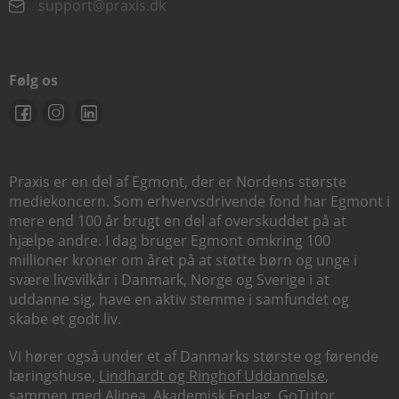
support@praxis.dk
Følg os
Praxis er en del af Egmont, der er Nordens største
mediekoncern. Som erhvervsdrivende fond har Egmont i
mere end 100 år brugt en del af overskuddet på at
hjælpe andre. I dag bruger Egmont omkring 100
millioner kroner om året på at støtte børn og unge i
svære livsvilkår i Danmark, Norge og Sverige i at
uddanne sig, have en aktiv stemme i samfundet og
skabe et godt liv.
Vi hører også under et af Danmarks største og førende
læringshuse,
Lindhardt og Ringhof Uddannelse
,
sammen med
Alinea
,
Akademisk Forlag
,
GoTutor