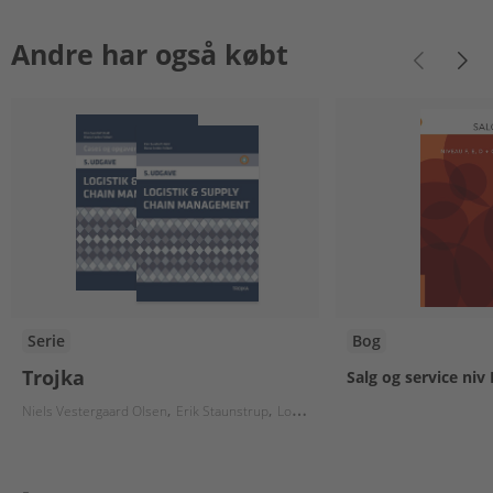
Andre har også købt
Serie
Bog
Trojka
Salg og service niv
Niels Vestergaard Olsen
Erik Staunstrup
Lone Hermann
Jens Nyeland Hand