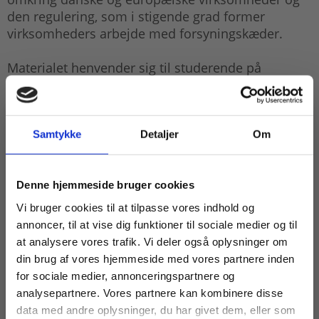
den regulering, som i stigende grad former
virksomheders arbejde med forsyningskæder.
Materialet henvender sig til studerende på
erhvervsakademiuddannelser,
akademiuddannelser, HA, HD og andre
videregående uddannelser, hvor logistik og supply
chain management indgår. Det kan også anvendes
Samtykke
Detaljer
Om
på mere specialiserede forløb inden for transport,
value chain management og supply chain
Køb læremidler og find masterclasses mm.
Denne hjemmeside bruger cookies
management samt som supplerende materiale på
relevante merkantile
Fortsæt som:
Vi bruger cookies til at tilpasse vores indhold og
uddannelser.
annoncer, til at vise dig funktioner til sociale medier og til
at analysere vores trafik. Vi deler også oplysninger om
På Trojka.dk findes online materiale til lærebogen,
din brug af vores hjemmeside med vores partnere inden
hvor underviseren blandt andet kan finde
For privatkunder og
For institutioner og
for sociale medier, annonceringspartnere og
PowerPoints med bogens figurer.
analysepartnere. Vores partnere kan kombinere disse
studerende. Du får
virksomheder. Du
data med andre oplysninger, du har givet dem, eller som
vist priser inkl.
får vist priser ekskl.