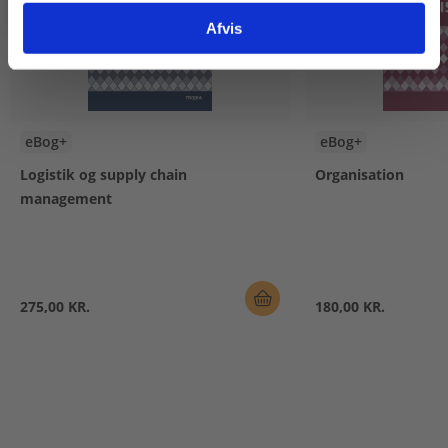
Afvis
eBog+
eBog+
Logistik og supply chain
Organisation
management
275,00 KR.
180,00 KR.