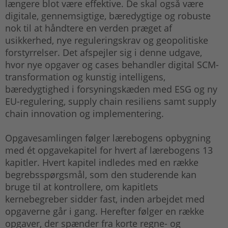
længere blot være effektive. De skal også være
digitale, gennemsigtige, bæredygtige og robuste
nok til at håndtere en verden præget af
usikkerhed, nye reguleringskrav og geopolitiske
forstyrrelser. Det afspejler sig i denne udgave,
hvor nye opgaver og cases behandler digital SCM-
transformation og kunstig intelligens,
bæredygtighed i forsyningskæden med ESG og ny
EU-regulering, supply chain resiliens samt supply
chain innovation og implementering.
Opgavesamlingen følger lærebogens opbygning
med ét opgavekapitel for hvert af lærebogens 13
kapitler. Hvert kapitel indledes med en række
begrebsspørgsmål, som den studerende kan
bruge til at kontrollere, om kapitlets
kernebegreber sidder fast, inden arbejdet med
opgaverne går i gang. Herefter følger en række
opgaver, der spænder fra korte regne- og