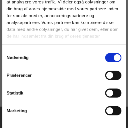
at analysere vores trafik. Vi deler også oplysninger om
din brug af vores hjemmeside med vores partnere inden
For privatkunder og
For institutioner og
for sociale medier, annonceringspartnere og
analysepartnere. Vores partnere kan kombinere disse
2 formater
studerende. Du får
virksomheder. Du
data med andre oplysninger, du har givet dem, eller som
vist priser inkl.
får vist priser ekskl.
Aurum 2, 2. udg.
de har indsamlet fra din brug af deres tjenester.
moms.
moms.
Kim Rongsted Kristiansen
Gunnar Cederberg
Samtykkevalg
Privat
Institution
Nødvendig
Fra
125,00 KR.
Præferencer
Statistik
Tilgå dine onlinematerialer
Marketing