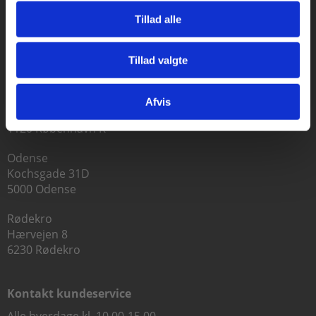
Tillad alle
Praxis Forlag A/S
Tillad valgte
CVR 41280921
Gå til praxisOnline
København
Afvis
Vognmagergade 7, 5. sal
1120 København K
Odense
Kochsgade 31D
5000 Odense
Rødekro
Hærvejen 8
6230 Rødekro
Kontakt kundeservice