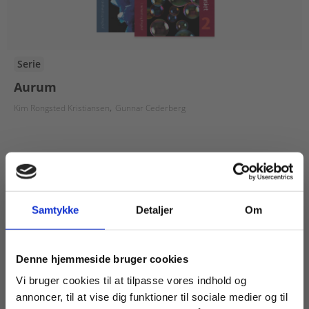
Serie
Aurum
Kim Rongsted Kristiansen
Gunnar Cederberg
Fra
115,00 KR.
Samtykke
Detaljer
Om
Køb læremidler og find masterclasses mm.
Denne hjemmeside bruger cookies
Fortsæt som:
Vi bruger cookies til at tilpasse vores indhold og
annoncer, til at vise dig funktioner til sociale medier og til