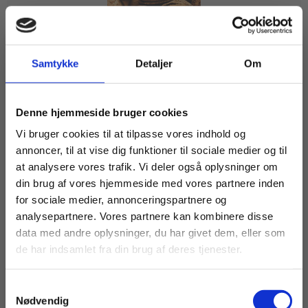
2 formater
Samtykke
Detaljer
Om
Kernestof Mat2, hhx
Per Gregersen
Henrik Bindesbøll Nørregaard
Køb læremidler og find masterclasses mm.
Denne hjemmeside bruger cookies
Fortsæt som:
Vi bruger cookies til at tilpasse vores indhold og
annoncer, til at vise dig funktioner til sociale medier og til
Fra
at analysere vores trafik. Vi deler også oplysninger om
125,00 KR.
din brug af vores hjemmeside med vores partnere inden
For privatkunder og
For institutioner og
for sociale medier, annonceringspartnere og
analysepartnere. Vores partnere kan kombinere disse
studerende. Du får
virksomheder. Du
data med andre oplysninger, du har givet dem, eller som
vist priser inkl.
får vist priser ekskl.
de har indsamlet fra din brug af deres tjenester.
moms.
moms.
Samtykkevalg
Privat
Institution
Nødvendig