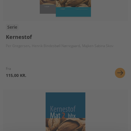
Serie
Kernestof
Per Gregersen
Henrik Bindesbøll Nørregaard
Majken Sabina Skov
Fra
115,00 KR.