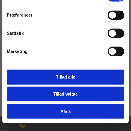
Præferencer
2 formater
Kernestof Mat2, htx
Statistik
Tilgå dine onlinematerialer
Per Gregersen
Henrik Bindesbøll Nørregaard
Marketing
Fra
125,00 KR.
Tillad alle
Læs Mere
Tillad valgte
Gå til praxisOnline
Afvis