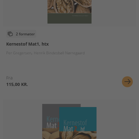
2 formater
Kernestof Mat1, htx
Per Gregersen
Henrik Bindesbøll Nørregaard
Fra
115,00 KR.