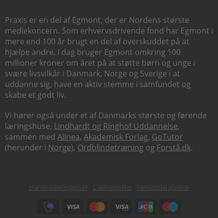
Praxis er en del af Egmont, der er Nordens største
mediekoncern. Som erhvervsdrivende fond har Egmont i
mere end 100 år brugt en del af overskuddet på at
hjælpe andre. I dag bruger Egmont omkring 100
millioner kroner om året på at støtte børn og unge i
svære livsvilkår i Danmark, Norge og Sverige i at
uddanne sig, have en aktiv stemme i samfundet og
skabe et godt liv.
Vi hører også under et af Danmarks største og førende
læringshuse,
Lindhardt og Ringhof Uddannelse
,
sammen med
Alinea
,
Akademisk Forlag
,
GoTutor
(herunder i
Norge
),
Ordblindetræning
og
Forstå.dk
.
Subfooter
Handelsbetingelser
Cookiepolitik
Persondatapolitik
menu
Subfooter
payment