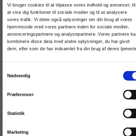
Kernestof Mat2, hhx
Fortsæt som:
Vi bruger cookies til at tilpasse vores indhold og annoncer, til
med en fagpakke
at vise dig funktioner til sociale medier og til at analysere
vores trafik. Vi deler også oplysninger om din brug af vores
hjemmeside med vores partnere inden for sociale medier,
Kernestof Mat2, hhx
er en del af
For privatkunder og
For institutioner og
annonceringspartnere og analysepartnere. Vores partnere k
vores fagpakke til matematik,
studerende. Du får
virksomheder. Du
kombinere disse data med andre oplysninger, du har givet
HHX. Med en fagpakke får du alt
dem, eller som de har indsamlet fra din brug af deres tjeneste
vist priser inkl.
får vist priser ekskl.
til din undervisning ét sted – du
moms.
moms.
får bøger, træningsmoduler og
Samtykkevalg
Privat
Institution
forløb.
Nødvendig
Med en fagpakke får du endnu
Præferencer
mere materiale for pengene.
Statistik
Tilgå dine onlinematerialer
Læs mere om fagpakken
Marketing