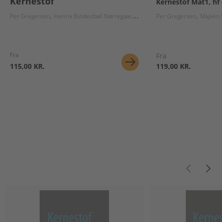
Kernestof
Kernestof Mat1, hf 
Per Gregersen
Henrik Bindesbøll Nørregaard
Majken Sabina Skov
Per Gregersen
Majken 
Fra
Fra
115,00 KR.
119,00 KR.