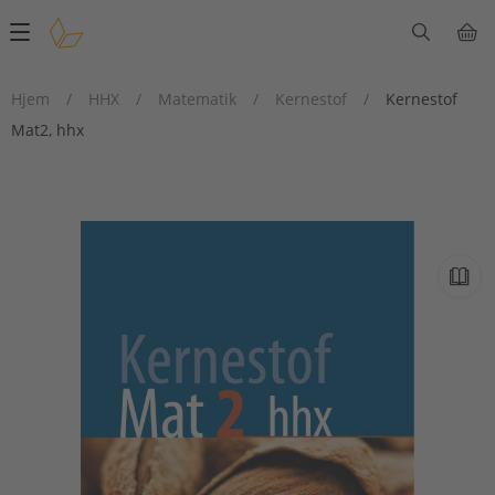
Main
navigation
Hjem
/
HHX
/
Matematik
/
Kernestof
/
Kernestof
Mat2, hhx