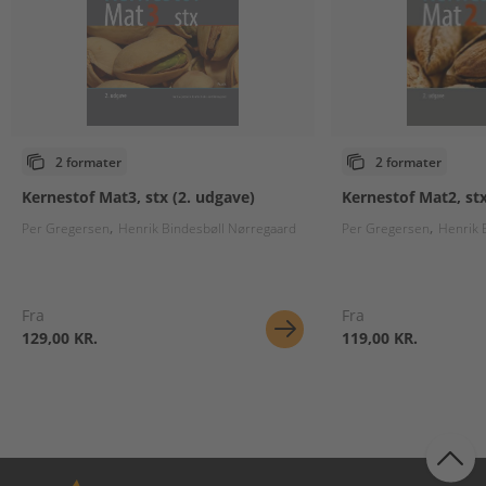
2 formater
2 formater
Kernestof Mat3, stx (2. udgave)
Kernestof Mat2, stx
Per Gregersen
Henrik Bindesbøll Nørregaard
Per Gregersen
Henrik 
Fra
Fra
129,00 KR.
119,00 KR.