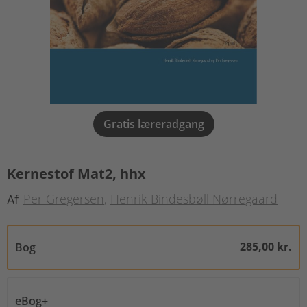
Gratis læreradgang
Kernestof Mat2, hhx
Per Gregersen
Henrik Bindesbøll Nørregaard
Af
285,00 kr.
Bog
eBog+