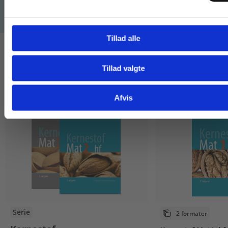
Tillad alle
Tillad valgte
Gå til praxisOnline
Afvis
Serie
2 formater