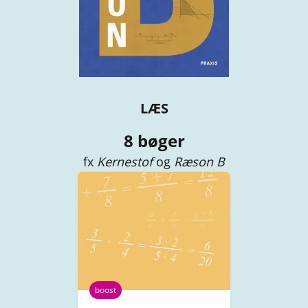
LÆS
8 bøger
fx
Kernestof
og
Ræson B
boost