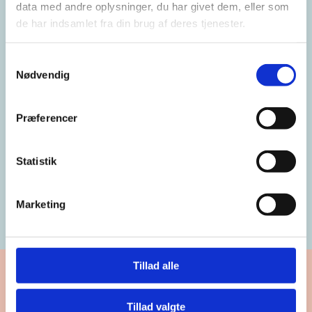
data med andre oplysninger, du har givet dem, eller som
de har indsamlet fra din brug af deres tjenester.
Samtykkevalg
ANVEND
Nødvendig
2 undervisningforløb
Præferencer
fx om eksponentiel vækst
Statistik
Se indholdet i fagpakken
Marketing
Tillad alle
Tillad valgte