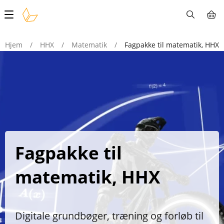
Main
navigation
Hjem
/
HHX
/
Matematik
/
Fagpakke til matematik, HHX
Fagpakke til
matematik, HHX
Digitale grundbøger, træning og forløb til