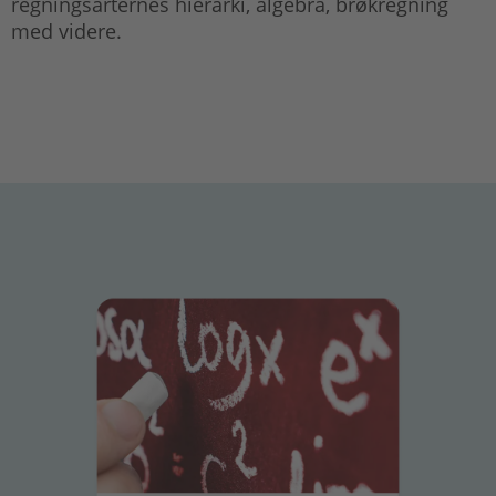
regningsarternes hierarki, algebra, brøkregning
med videre.