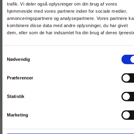
Med en fagpakke får du alt til din
trafik. Vi deler også oplysninger om din brug af vores
hjemmeside med vores partnere inden for sociale medier,
undervisning ét sted – du får
For privatkunder og
For institutioner og
annonceringspartnere og analysepartnere. Vores partnere k
bøger, træningsmoduler og
studerende. Du får
virksomheder. Du
kombinere disse data med andre oplysninger, du har givet
forløb.
dem, eller som de har indsamlet fra din brug af deres tjeneste
vist priser inkl.
får vist priser ekskl.
moms.
moms.
Med en fagpakke får du endnu
Samtykkevalg
mere materiale for pengene.
Privat
Institution
Nødvendig
Præferencer
Læs mere om fagpakken
Statistik
Tilgå dine onlinematerialer
Marketing