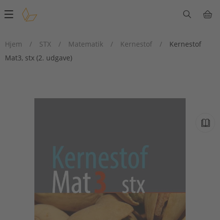
Main
navigation
Hjem
/
STX
/
Matematik
/
Kernestof
/
Kernestof
Mat3, stx (2. udgave)