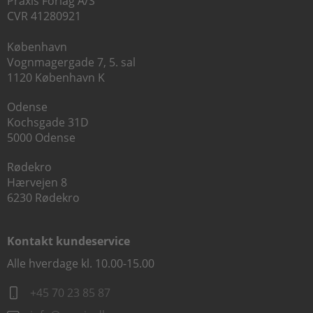
Praxis Forlag A/S
CVR 41280921
København
Vognmagergade 7, 5. sal
1120 København K
Odense
Kochsgade 31D
5000 Odense
Rødekro
Hærvejen 8
6230 Rødekro
Kontakt kundeservice
Alle hverdage kl. 10.00-15.00
+45 70 23 85 87