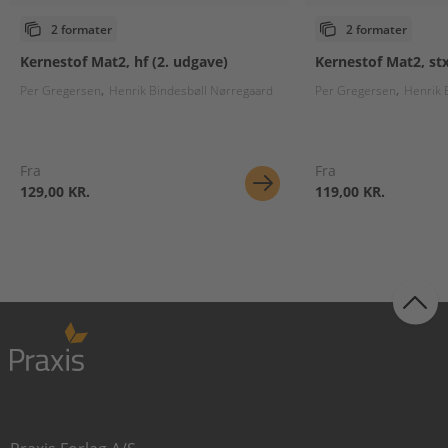
2 formater
2 formater
Kernestof Mat2, hf (2. udgave)
Kernestof Mat2, stx
Per Gregersen
Henrik Bindesbøll Nørregaard
Per Gregersen
Henrik 
Fra
Fra
129,00 KR.
119,00 KR.