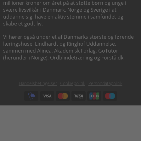
millioner kroner om året på at støtte børn og unge i
svære livsvilkår i Danmark, Norge og Sverige i at
uddanne sig, have en aktiv stemme i samfundet og
skabe et godt liv.
Vi hører også under et af Danmarks største og førende
læringshuse,
Lindhardt og Ringhof Uddannelse
,
sammen med
Alinea
,
Akademisk Forlag
,
GoTutor
(herunder i
Norge
),
Ordblindetræning
og
Forstå.dk
.
Subfooter
Handelsbetingelser
Cookiepolitik
Persondatapolitik
menu
Subfooter
payment
options