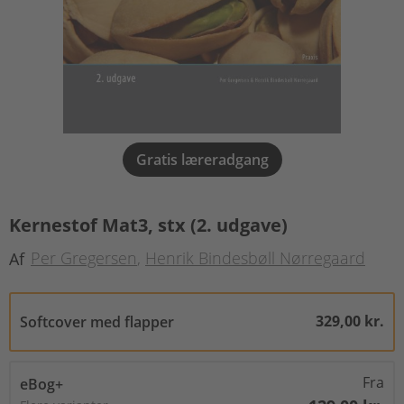
Gratis læreradgang
Kernestof Mat3, stx (2. udgave)
Per Gregersen
Henrik Bindesbøll Nørregaard
Af
329,00 kr.
Softcover med flapper
Fra
eBog+