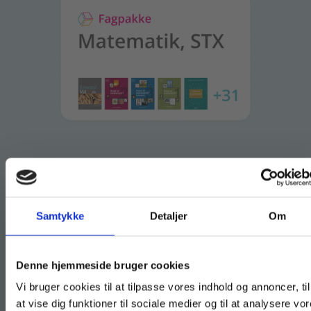
Få mere ud af
Kernestof Mat3, stx
Samtykke
Detaljer
Om
med en fagpakke
Køb læremidler og find masterclasses mm.
Denne hjemmeside bruger cookies
Kernestof Mat3, stx
er en del af
Fortsæt som:
Vi bruger cookies til at tilpasse vores indhold og annoncer, til
vores fagpakke til matematik, STX.
at vise dig funktioner til sociale medier og til at analysere vo