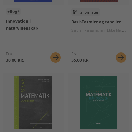
eBog+
2 formater
Innovation i
BasisFormler og tabeller
naturvidenskab
Sarujan Ranganathan
Ebbe Michelsen
Fra
Fra
30,00 KR.
55,00 KR.