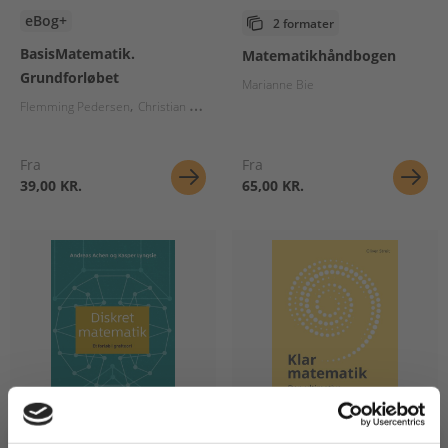
eBog+
2 formater
BasisMatematik.
Matematikhåndbogen
Grundforløbet
Marianne Bie
Flemming Pedersen
Christian Thybo
Fra
Fra
39,00 KR.
65,00 KR.