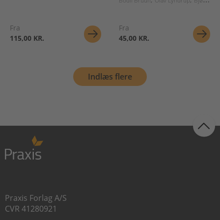
Bodil Bruun
Olav Lyndrup
Bjørn Grøn
Fra
Fra
115,00 KR.
45,00 KR.
Indlæs flere
Praxis Forlag A/S
CVR 41280921