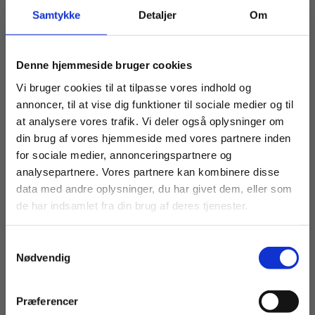
2 formater
2 formater
Samtykke
Detaljer
Om
Diskret matematik
Klar matematik
Andreas Achen
Kasper Szabo Lyngsie
Oliver Streit
Køb læremidler og find masterclasses mm.
Denne hjemmeside bruger cookies
Fortsæt som:
Vi bruger cookies til at tilpasse vores indhold og
Fra
Fra
annoncer, til at vise dig funktioner til sociale medier og til
35,00 KR.
139,00 KR.
at analysere vores trafik. Vi deler også oplysninger om
din brug af vores hjemmeside med vores partnere inden
For privatkunder og
For institutioner og
for sociale medier, annonceringspartnere og
analysepartnere. Vores partnere kan kombinere disse
studerende. Du får
virksomheder. Du
data med andre oplysninger, du har givet dem, eller som
vist priser inkl.
får vist priser ekskl.
de har indsamlet fra din brug af deres tjenester.
moms.
moms.
Samtykkevalg
Privat
Institution
Nødvendig
Præferencer
Serie
2 formater