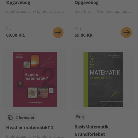
Opgavebog
Opgavebog
Bodil Bruun
Olav Lyndrup
Bjørn Grøn
Bodil Bruun
Olav Lyndrup
Bjørn Grøn
Fra
Fra
69,00 KR.
69,00 KR.
Bog
2 formater
BasisMatematik.
Hvad er matematik? 2
Grundforløbet
Bodil Bruun
Olav Lyndrup
Bjørn Grøn