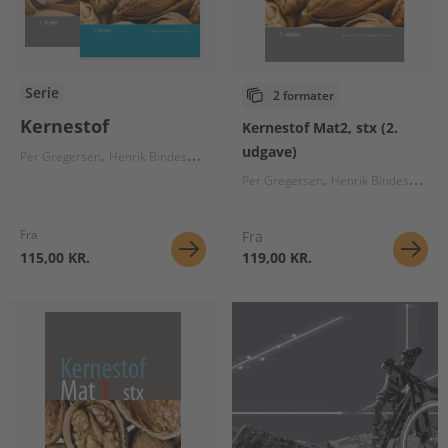
Serie
2 formater
Kernestof
Kernestof Mat2, stx (2.
udgave)
Per Gregersen
Henrik Bindesbøll Nørregaard
Majken Sabina Skov
Per Gregersen
Henrik Bindesbøll Nørregaard
Fra
Fra
115,00 KR.
119,00 KR.