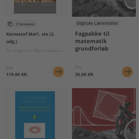
Digitale Læremidler
2 formater
Fagpakke til
Kernestof Mat1, stx (2.
matematik
udg.)
grundforløb
Per Gregersen
Majken Sabina Skov
Pris
Fra
119,00 KR.
35,00 KR.