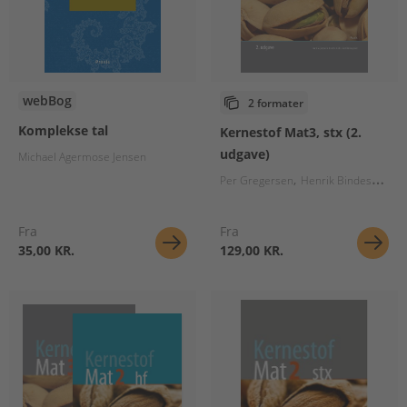
webBog
2 formater
Komplekse tal
Kernestof Mat3, stx (2.
udgave)
Michael Agermose Jensen
Per Gregersen
Henrik Bindesbøll Nørregaard
Fra
Fra
35,00 KR.
129,00 KR.