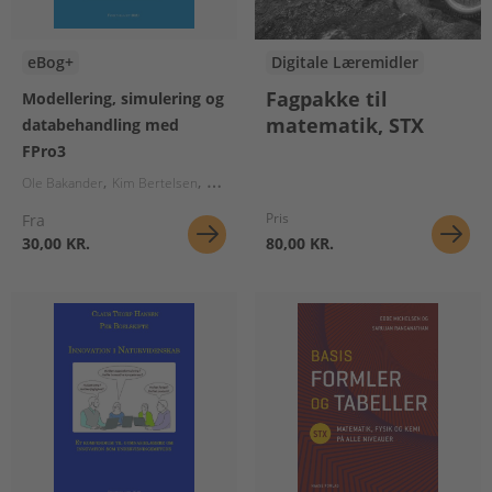
eBog+
Digitale Læremidler
Fagpakke til
Modellering, simulering og
matematik, STX
databehandling med
FPro3
Ole Bakander
Kim Bertelsen
Niels Elbrønd Hansen
Ole Helweg-Larsen
Jep
Pris
Fra
30,00 KR.
80,00 KR.