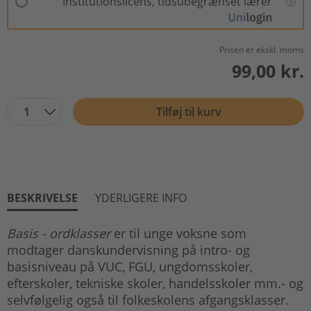
Institutionslicens, tidsubegrænset lærer
Prisen er ekskl. moms
99,00 kr.
1
Tilføj til kurv
BESKRIVELSE
YDERLIGERE INFO
Basis - ordklasser
er til unge voksne som
modtager danskundervisning på intro- og
basisniveau på VUC, FGU, ungdomsskoler,
efterskoler, tekniske skoler, handelsskoler mm.- og
selvfølgelig også til folkeskolens afgangsklasser.