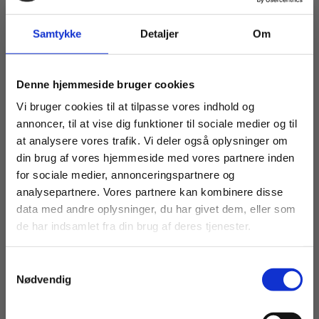
1.000 kr. ekskl. moms
Samtykke
Detaljer
Om
Prisen er pr. halve år pr. produkt, og
abonnementet gælder for alle lærere på skolen.
Køb læremidler og find masterclasses mm.
Denne hjemmeside bruger cookies
Fortsæt som:
Abonnementet bliver automatisk fornyet to gange
Vi bruger cookies til at tilpasse vores indhold og
annoncer, til at vise dig funktioner til sociale medier og til
årligt, indtil skolen opsiger aftalen. Abonnementet
at analysere vores trafik. Vi deler også oplysninger om
skal opsiges senest en måned før periodens
din brug af vores hjemmeside med vores partnere inden
udløb.
For privatkunder og
For institutioner og
for sociale medier, annonceringspartnere og
analysepartnere. Vores partnere kan kombinere disse
studerende. Du får
virksomheder. Du
data med andre oplysninger, du har givet dem, eller som
vist priser inkl.
får vist priser ekskl.
de har indsamlet fra din brug af deres tjenester.
moms.
moms.
Samtykkevalg
Privat
Institution
Nødvendig
Af samme forfatter