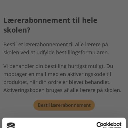
Lærerabonnement til hele
skolen?
Bestil et lærerabonnement til alle lærere på
skolen ved at udfylde bestillingsformularen.
Vi behandler din bestilling hurtigst muligt. Du
modtager en mail med en aktiveringskode til
produktet, når din ordre er blevet behandlet.
Aktiveringskoden bruges af alle lærere på skolen.
Bestil lærerabonnement
Pris på lærerabonnement