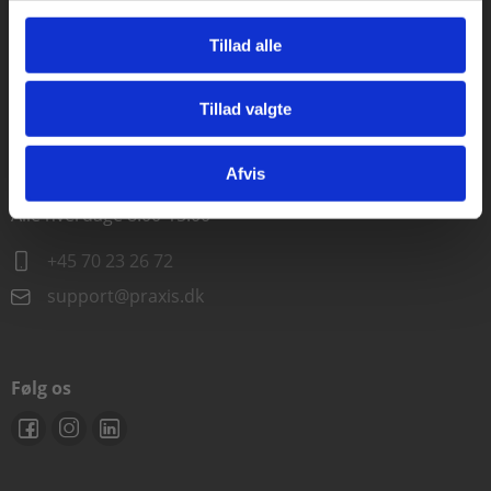
Alle hverdage kl. 10.00-15.00
Tillad alle
+45 70 23 85 87
Tillad valgte
info@praxis.dk
Gå til praxisOnline
Afvis
Kontakt teknisk support
Alle hverdage 8.00-15.00
+45 70 23 26 72
support@praxis.dk
Følg os