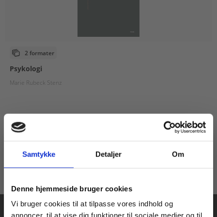
2 formater
Psykologi
Marie Rubeck Stenz
Fra
85,00 KR.
Samtykke
Detaljer
Om
Køb læremidler og find masterclasses mm.
Denne hjemmeside bruger cookies
Fortsæt som:
Vi bruger cookies til at tilpasse vores indhold og
annoncer, til at vise dig funktioner til sociale medier og til