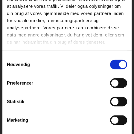
at analysere vores trafik. Vi deler også oplysninger om
din brug af vores hjemmeside med vores partnere inden
For privatkunder og
For institutioner og
for sociale medier, annonceringspartnere og
analysepartnere. Vores partnere kan kombinere disse
studerende. Du får
virksomheder. Du
Praxis Forlag A/S
data med andre oplysninger, du har givet dem, eller som
CVR 41280921
vist priser inkl.
får vist priser ekskl.
de har indsamlet fra din brug af deres tjenester.
moms.
moms.
København
Vognmagergade 7, 5. sal
Samtykkevalg
Privat
Institution
1120 København K
Nødvendig
Odense
Kochsgade 31D
Præferencer
5000 Odense
Rødekro
Statistik
Tilgå dine onlinematerialer
Hærvejen 8
6230 Rødekro
Marketing
Kontakt kundeservice