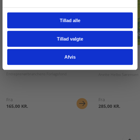
Tillad alle
Tillad valgte
Gå til praxisOnline
webBog
2 formater
Afvis
Kloakmesterarbejde - en håndbog
Plantebiologi
Entreprenørbranchens Forlagsfond
Anette Helbo Sørensen
Fra
Fra
165,00 KR.
285,00 KR.