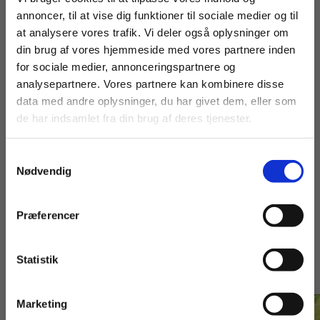
andre udviklingsperioder (faser).
annoncer, til at vise dig funktioner til sociale medier og til
at analysere vores trafik. Vi deler også oplysninger om
Havens pleje – Grundlæggende viden
er rigt
din brug af vores hjemmeside med vores partnere inden
illustreret og indeholder ordforklaringer og
For privatkunder og
For institutioner og
for sociale medier, annonceringspartnere og
stikord. Den er udarbejdet af anlægsgartner Arne
analysepartnere. Vores partnere kan kombinere disse
studerende. Du får
virksomheder. Du
Biering.
data med andre oplysninger, du har givet dem, eller som
vist priser inkl.
får vist priser ekskl.
de har indsamlet fra din brug af deres tjenester.
moms.
moms.
Samtykkevalg
Privat
Institution
Nødvendig
Præferencer
Andre har også købt
Statistik
Tilgå dine onlinematerialer
Marketing