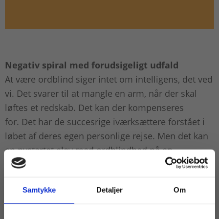
Negativ spiral med forudsigeligt udfald
At være ordblind siger intet om intelligens, det ved
vi. Det svarer til at mangle en arm, når der skal
løftes et redskab. Det kan der kompenseres
for. Det har de succesrige iværksættere forstået i
løbet af deres egen personlige rejse. Men det kan
en nystartet elev med ordblindhed på en
erhvervsuddannelse ikke vide eller føle.
Samtykke
Detaljer
Om
Derfor er det så vigtigt med en debat om, hvad der
er brug for, hvis vi skal give de ordblinde EUD-