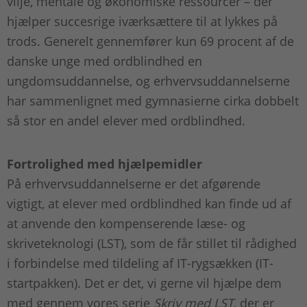
vilje, mentale og økonomiske ressourcer – der
hjælper succesrige iværksættere til at lykkes på
trods. Generelt gennemfører kun 69 procent af de
danske unge med ordblindhed en
ungdomsuddannelse, og erhvervsuddannelserne
har sammenlignet med gymnasierne cirka dobbelt
så stor en andel elever med ordblindhed.
Fortrolighed med hjælpemidler
På erhvervsuddannelserne er det afgørende
vigtigt, at elever med ordblindhed kan finde ud af
at anvende den kompenserende læse- og
skriveteknologi (LST), som de får stillet til rådighed
i forbindelse med tildeling af IT-rygsækken (IT-
startpakken). Det er det, vi gerne vil hjælpe dem
med gennem vores serie
Skriv med LST
, der er