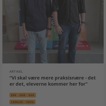
ARTIKEL
“Vi skal være mere praksisnære - det
er det, eleverne kommer her for"
EPX
EUD
EUX
LEDELSE
SOSU