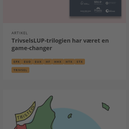
ARTIKEL
TrivselsLUP-trilogien har været en
game-changer
EPX
EUD
EUX
HF
HHX
HTX
STX
TRIVSEL