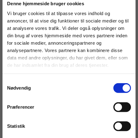
Køb læremidler og find masterclasses mm.
elever et trygt læringsmiljø, hvor det er en
Denne hjemmeside bruger cookies
selvfølgelig ting at bruge skriveteknologi. Som
Fortsæt som:
Vi bruger cookies til at tilpasse vores indhold og
mangeårige ordblindelærere – blandt andet i EUD-
annoncer, til at vise dig funktioner til sociale medier og til
at analysere vores trafik. Vi deler også oplysninger om
regi – ved vi, hvor store faglige tigerspring, der er
din brug af vores hjemmeside med vores partnere inden
taget på området i de senere år. Ordblindhed
For privatkunder og
For institutioner og
for sociale medier, annonceringspartnere og
behøver ikke længere være en hindring for nogen.
analysepartnere. Vores partnere kan kombinere disse
studerende. Du får
virksomheder. Du
Heller ikke på erhvervsuddannelserne.
data med andre oplysninger, du har givet dem, eller som
vist priser inkl.
får vist priser ekskl.
de har indsamlet fra din brug af deres tjenester.
moms.
moms.
DEL ARTIKLEN
Samtykkevalg
Privat
Institution
Nødvendig
F
FACEBOOK
M
MAIL
L
LINKEDIN
Præferencer
Statistik
Tilgå dine onlinematerialer
LÆS MERE OM PRODUKTERNE