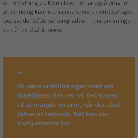
en forflytning er. Men eleverne har også brug for
at kende og kunne anvende ordene i skriftsproget.
Det gælder både på lærepladsen, i undervisningen,
og når de skal til prøve.
At være ordblind siger intet om
intelligens, det ved vi. Det svarer
til at mangle en arm, når der skal
løftes et redskab. Det kan der
kompenseres for.