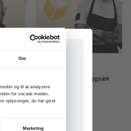
Om
ARTIKEL
 ikke
Erhvervsfaglig
unge
forlomme til it-rygsæk
e onlinematerialer
 medier og til at analysere
lser
EUD
nden for sociale medier,
e oplysninger, du har givet
ORDBLINDHED
Marketing