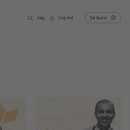
Se kurv
Søg
Log ind