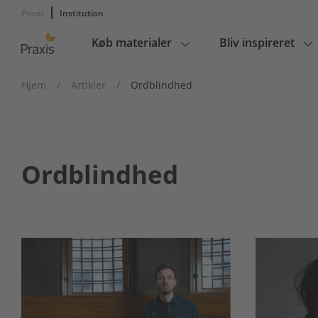
Privat
Institution
Køb materialer
Bliv inspireret
Main
navigation
Hjem
/
Artikler
/
Ordblindhed
Ordblindhed