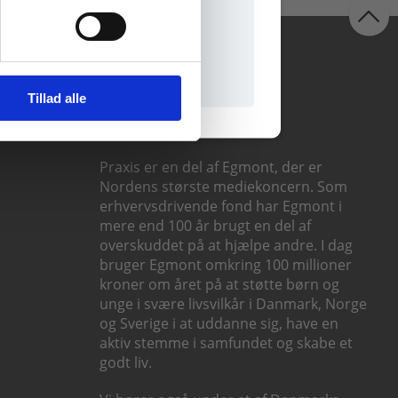
il praxisOnline
Følg os
Tillad alle
Praxis er en del af Egmont, der er
Nordens største mediekoncern. Som
erhvervsdrivende fond har Egmont i
mere end 100 år brugt en del af
overskuddet på at hjælpe andre. I dag
bruger Egmont omkring 100 millioner
kroner om året på at støtte børn og
unge i svære livsvilkår i Danmark, Norge
og Sverige i at uddanne sig, have en
aktiv stemme i samfundet og skabe et
godt liv.