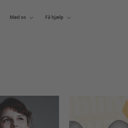
Mød os
Få hjælp