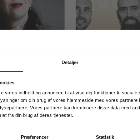
Detaljer
ARTIKEL
blev testet
Ordblindhed skal
 masterclasses mm.
nd i 2. g:
spænde ben for 
ookies
ejlederen var
på
Tilgå din
se vores indhold og annoncer, til at vise dig funktioner til sociale
vis lige så stædig
erhvervsuddanne
oplysninger om din brug af vores hjemmeside med vores partnere i
mig
F
HHX
HTX
STX
EUD
ysepartnere. Vores partnere kan kombinere disse data med andr
et fra din brug af deres tjenester.
NDHED
ORDBLINDHED
For institutioner og
virksomheder. Du får
Præferencer
Statistik