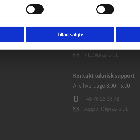
vist priser ekskl. moms.
Fortsæt som institution
Gå t
Kontakt kundeservice
Alle hverdage kl. 10.00-15.00
Tillad valgte
+45 70 23 85 87
info@praxis.dk
Kontakt teknisk support
Alle hverdage 8.00-15.00
+45 70 23 26 72
support@praxis.dk