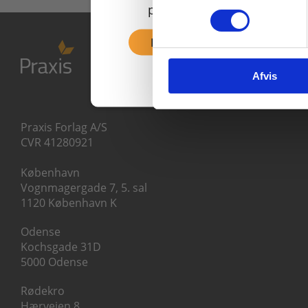
priser inkl. moms.
Fortsæt som privat
Afvis
Praxis Forlag A/S
CVR 41280921
København
Vognmagergade 7, 5. sal
1120 København K
Odense
Kochsgade 31D
5000 Odense
Rødekro
Hærvejen 8