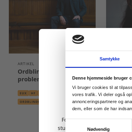
Samtykke
ARTIKEL
ARTIKEL
Ordblindhed er et
Freja 
Køb læremidler og find
problem i alle fag
ordbli
Denne hjemmeside bruger c
Læsev
Vi bruger cookies til at tilpas
heldig
EUX
HF
HHX
HTX
STX
vores trafik. Vi deler også 
som 
EUX
H
annonceringspartnere og anal
ORDBLINDHED
dem, eller som de har indsaml
ORDBLI
For privatkunder og
Samtykkevalg
studerende. Du får vist
Nødvendig