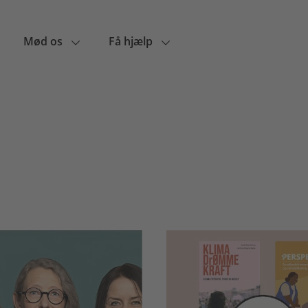
Mød os
Få hjælp