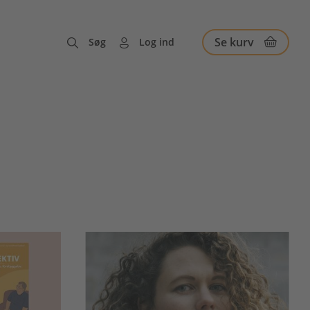
Se kurv
Søg
Log ind