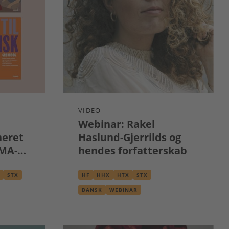
VIDEO
Webinar: Rakel
neret
Haslund-Gjerrilds og
LMA-
hendes forfatterskab
STX
HF
HHX
HTX
STX
DANSK
WEBINAR