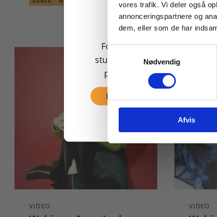
DANSK
WEBINAR
DANSK
vores trafik. Vi deler også 
annonceringspartnere og anal
dem, eller som de har indsaml
For privatkunder og
Samtykkevalg
studerende. Du får vist
Nødvendig
priser inkl. moms.
Fortsæt som privat
Afvis
VIDEO
VIDEO