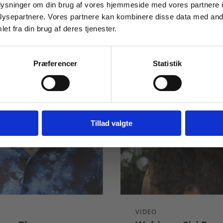
WEBINAR
oplysninger om din brug af vores hjemmeside med vores partnere i
DANSK
LITTERATURKANON
ysepartnere. Vores partnere kan kombinere disse data med andr
et fra din brug af deres tjenester.
For institutioner og
virksomheder. Du får
Præferencer
Statistik
vist priser ekskl. moms.
Fortsæt som institution
Gå t
Tillad valgte
VIDEO