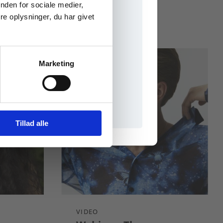
nden for sociale medier,
DANSK
WEBINAR
e oplysninger, du har givet
Marketing
il praxisOnline
Tillad alle
VIDEO