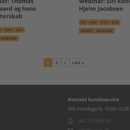
ar: Thomas
Webinar: Siri Ran
aard og hans
Hjelm Jacobsen
tterskab
HF
HHX
HTX
STX
X
HTX
STX
DANSK
WEBINAR
WEBINAR
1
2
››
Last »
Nuværende
Side
Næste
Sidste side
side
side
Kontakt kundeservice
Alle hverdage kl. 10.00-15.00
+45 70 23 85 87