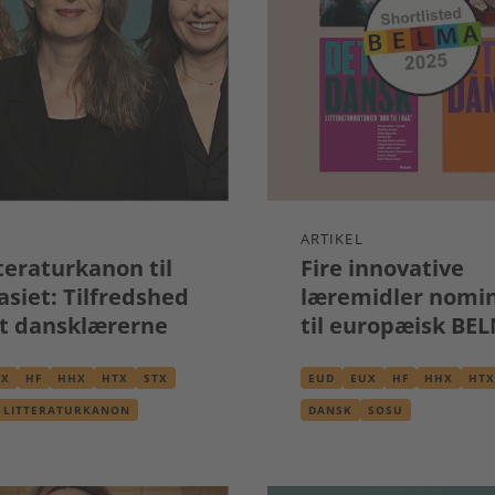
ARTIKEL
tteraturkanon til
Fire innovative
siet: Tilfredshed
læremidler nomi
t dansklærerne
til europæisk BE
pris
UX
HF
HHX
HTX
STX
EUD
EUX
HF
HHX
HTX
LITTERATURKANON
DANSK
SOSU