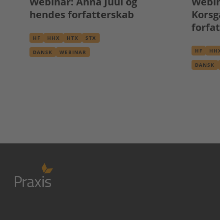
Webinar: Anna Juul og
Webin
hendes forfatterskab
Korsg
forfa
HF
HHX
HTX
STX
HF
HH
DANSK
WEBINAR
DANSK