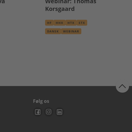
va
Webinar: Thomas
Korsgaard
HF
HHX
HTX
STX
DANSK
WEBINAR
Følg os