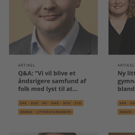
ARTIKEL
ARTIKEL
Q&A: ”Vi vil blive et
Ny li
åndsrigere samfund af
gymna
folk med lyst til at
bland
læse”
EPX
EUX
HF
HHX
HTX
STX
EPX
E
DANSK
LITTERATURKANON
DANSK