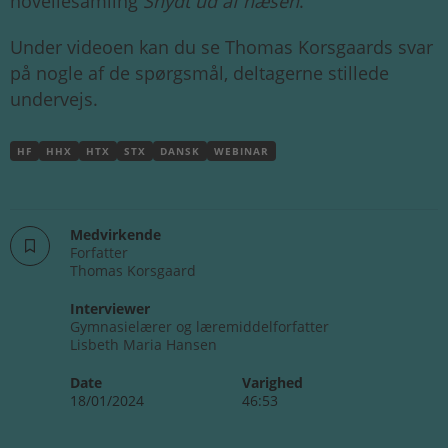
novellesamling
Snydt ud af næsen
.
Under videoen kan du se Thomas Korsgaards svar
på nogle af de spørgsmål, deltagerne stillede
undervejs.
HF
HHX
HTX
STX
DANSK
WEBINAR
Medvirkende
Forfatter
Thomas Korsgaard
Interviewer
Gymnasielærer og læremiddelforfatter
Lisbeth Maria Hansen
Date
Varighed
18/01/2024
46:53