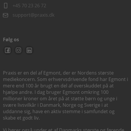
+45 70 23 26 72
support@praxis.dk
Følg os
Praxis er en del af Egmont, der er Nordens største
mediekoncern. Som erhvervsdrivende fond har Egmont i
mere end 100 år brugt en del af overskuddet på at
hjælpe andre. I dag bruger Egmont omkring 100
millioner kroner om året på at støtte børn og unge i
svære livsvilkår i Danmark, Norge og Sverige i at
uddanne sig, have en aktiv stemme i samfundet og
skabe et godt liv.
Vi hører også under et af Danmarks største og førende