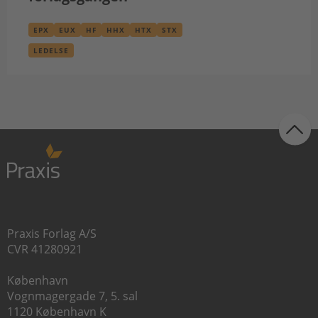
EPX
EUX
HF
HHX
HTX
STX
LEDELSE
Praxis Forlag A/S
CVR 41280921
København
Vognmagergade 7, 5. sal
1120 København K