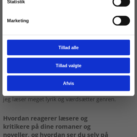
Statistik
Tilgå dine onlinematerialer
eller andet AI til at hjælpe dig med
at skrive tekster?
Marketing
Nej. At skrive er for mig et forsøg på at give
erfaringer og smerte og indsigter et sprog og at
undersøge eksistentielle dilemmaer.
Tillad alle
Tillad valgte
Har du nogensinde overvejet at
Gå til praxisOnline
skrive lyrik?
Afvis
Nej. Jeg har en anden type måde at tænke på. Men
jeg læser meget lyrik og værdsætter genren.
Hvordan reagerer læsere og
kritikere på dine romaner og
noveller, og hvordan ser du selv på