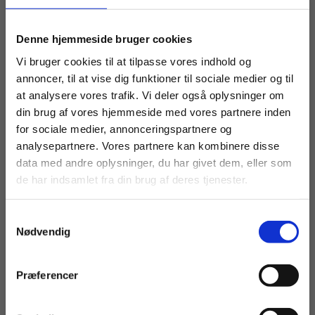
ikke meget blottende?
Nej. For jeg ved, hvad jeg laver. Jeg har kontrollen,
Køb læremidler og find masterclasses mm.
Denne hjemmeside bruger cookies
når jeg skriver. Nogle tror muligvis, at de ved,
Fortsæt som:
Vi bruger cookies til at tilpasse vores indhold og
hvem man er ud fra de få sider, men det gør de jo
annoncer, til at vise dig funktioner til sociale medier og til
ikke.
at analysere vores trafik. Vi deler også oplysninger om
din brug af vores hjemmeside med vores partnere inden
For privatkunder og
For institutioner og
for sociale medier, annonceringspartnere og
Hvordan adskiller din skrivestil sig
analysepartnere. Vores partnere kan kombinere disse
studerende. Du får
virksomheder. Du
mellem dine forskellige værker, og
data med andre oplysninger, du har givet dem, eller som
vist priser inkl.
får vist priser ekskl.
hvad er din motivation for at
de har indsamlet fra din brug af deres tjenester.
moms.
moms.
eksperimentere med forskellige
genrer og stilarter?
Samtykkevalg
Privat
Institution
Nødvendig
Stil og form arbejder jeg mig frem mod at finde
ved computeren.
Præferencer
Har du overvejet at bruge ChatGPT