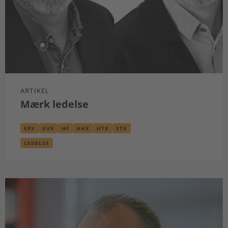
ARTIKEL
Mærk ledelse
EPX
EUX
HF
HHX
HTX
STX
LEDELSE