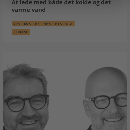
At lede med både det kolde og det
varme vand
EPX
EUX
HF
HHX
HTX
STX
LEDELSE