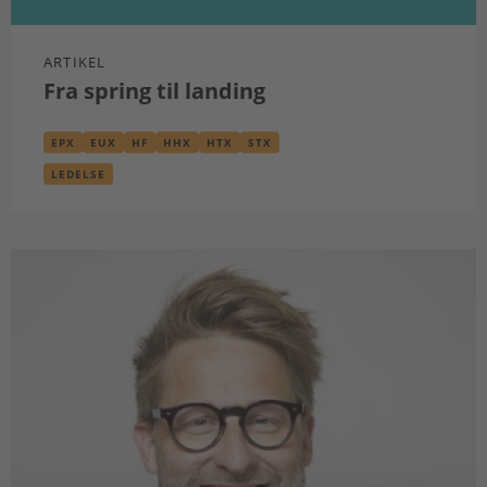
ARTIKEL
Fra spring til landing
EPX
EUX
HF
HHX
HTX
STX
LEDELSE