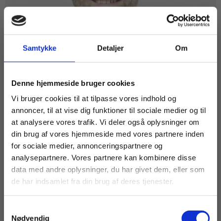
Samtykke
Detaljer
Om
Køb læremidler og find masterclasses mm.
Denne hjemmeside bruger cookies
Fortsæt som:
Vi bruger cookies til at tilpasse vores indhold og
annoncer, til at vise dig funktioner til sociale medier og til
ARTIKEL
at analysere vores trafik. Vi deler også oplysninger om
En arkitekt bag levende fællesskaber
din brug af vores hjemmeside med vores partnere inden
For privatkunder og
For institutioner og
for sociale medier, annonceringspartnere og
EPX
EUX
HF
HHX
HTX
STX
analysepartnere. Vores partnere kan kombinere disse
studerende. Du får
virksomheder. Du
data med andre oplysninger, du har givet dem, eller som
LEDELSE
vist priser inkl.
får vist priser ekskl.
de har indsamlet fra din brug af deres tjenester.
moms.
moms.
Samtykkevalg
Privat
Institution
Nødvendig