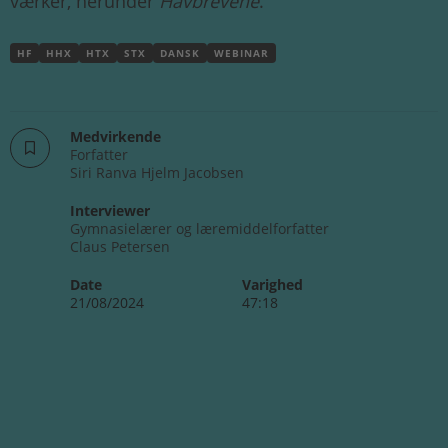
værker, herunder
Havbrevene
.
HF
HHX
HTX
STX
DANSK
WEBINAR
Medvirkende
Forfatter
Siri Ranva Hjelm Jacobsen
Interviewer
Gymnasielærer og læremiddelforfatter
Claus Petersen
Date
Varighed
21/08/2024
47:18