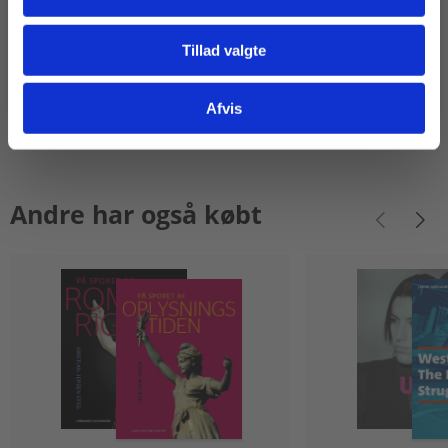
Tillad valgte
Gå til praxisOnline
Afvis
Andre har også købt