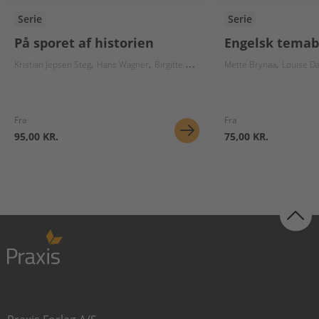
Serie
Serie
På sporet af historien
Engelsk tema
Kristian Jepsen Steg
Hans Wagner
Birgitte Herløv
Lars Christiansen
Mette Brynaa
Louise Da
Nikola
Fra
Fra
95,00 KR.
75,00 KR.