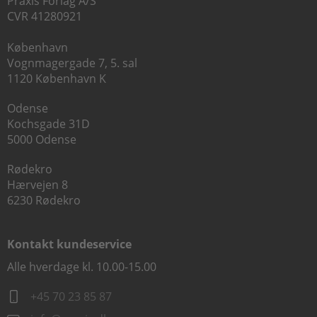
Praxis Forlag A/S
CVR 41280921
København
Vognmagergade 7, 5. sal
1120 København K
Odense
Kochsgade 31D
5000 Odense
Rødekro
Hærvejen 8
6230 Rødekro
Kontakt kundeservice
Alle hverdage kl. 10.00-15.00
+45 70 23 85 87