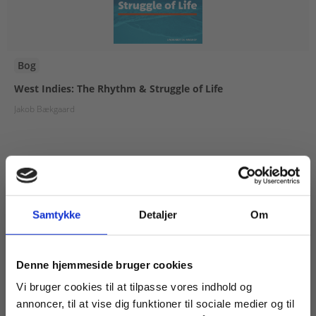
Bog
West Indies: The Rhythm & Struggle of Life
Jakob Bækgaard
299,00 KR.
Samtykke
Detaljer
Om
Køb læremidler og find masterclasses mm.
Denne hjemmeside bruger cookies
Fortsæt som:
Vi bruger cookies til at tilpasse vores indhold og
annoncer, til at vise dig funktioner til sociale medier og til