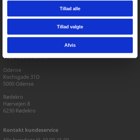
Tillad alle
Praxis Forlag A/S
Tillad valgte
CVR 41280921
Gå til praxisOnline
København
Afvis
Vognmagergade 7, 5. sal
1120 København K
Odense
Kochsgade 31D
5000 Odense
Rødekro
Hærvejen 8
6230 Rødekro
Kontakt kundeservice