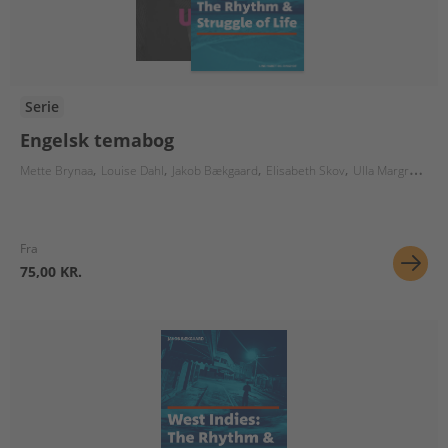
Serie
Engelsk temabog
Mette Brynaa
Louise Dahl
Jakob Bækgaard
Elisabeth Skov
Ulla Margrethe Krusaa
Fra
75,00 KR.