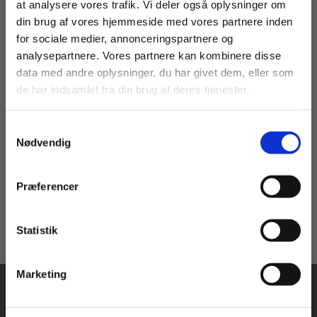
at analysere vores trafik. Vi deler også oplysninger om
din brug af vores hjemmeside med vores partnere inden
For privatkunder og
For institutioner og
for sociale medier, annonceringspartnere og
analysepartnere. Vores partnere kan kombinere disse
2 formater
studerende. Du får
virksomheder. Du
data med andre oplysninger, du har givet dem, eller som
vist priser inkl.
får vist priser ekskl.
Open Wide
de har indsamlet fra din brug af deres tjenester.
moms.
moms.
Eva Pors
Kristine Lund Andersen
Jakob Bækgaard
Stinna Straagaard Pedersen
Samtykkevalg
Privat
Institution
Nødvendig
Fra
125,00 KR.
Præferencer
Statistik
Tilgå dine onlinematerialer
Marketing