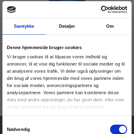
Samtykke
Detaljer
Om
Flergangsbog
Johannes V. Jensen: Hjemstavn – Antologi
Køb læremidler og find masterclasses mm.
Johannes V. Jensen
Denne hjemmeside bruger cookies
Fortsæt som:
Vi bruger cookies til at tilpasse vores indhold og
annoncer, til at vise dig funktioner til sociale medier og til
at analysere vores trafik. Vi deler også oplysninger om
139,00 KR.
din brug af vores hjemmeside med vores partnere inden
For privatkunder og
For institutioner og
for sociale medier, annonceringspartnere og
analysepartnere. Vores partnere kan kombinere disse
studerende. Du får
virksomheder. Du
data med andre oplysninger, du har givet dem, eller som
vist priser inkl.
får vist priser ekskl.
de har indsamlet fra din brug af deres tjenester.
moms.
moms.
Samtykkevalg
Privat
Institution
Nødvendig