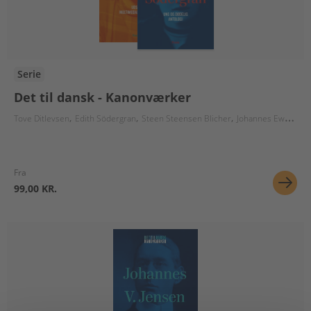
Serie
Det til dansk - Kanonværker
Tove Ditlevsen
Edith Södergran
Steen Steensen Blicher
Johannes Ewald
Pi
Fra
99,00 KR.