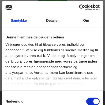
Samtykke
Detaljer
Om
Flergangsbog
Pia Juul: Nutid og datid – Antologi
Køb læremidler og find masterclasses mm.
Pia Juul
Denne hjemmeside bruger cookies
Fortsæt som:
Vi bruger cookies til at tilpasse vores indhold og
annoncer, til at vise dig funktioner til sociale medier og til
at analysere vores trafik. Vi deler også oplysninger om
179,00 KR.
din brug af vores hjemmeside med vores partnere inden
For privatkunder og
For institutioner og
for sociale medier, annonceringspartnere og
analysepartnere. Vores partnere kan kombinere disse
studerende. Du får
virksomheder. Du
data med andre oplysninger, du har givet dem, eller som
vist priser inkl.
får vist priser ekskl.
de har indsamlet fra din brug af deres tjenester.
moms.
moms.
Samtykkevalg
Privat
Institution
Nødvendig