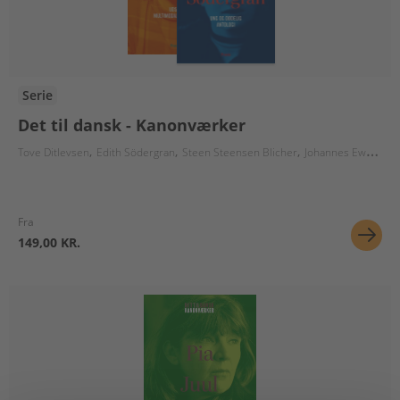
Serie
Det til dansk - Kanonværker
Tove Ditlevsen
Edith Södergran
Steen Steensen Blicher
Johannes Ewald
Pi
Fra
149,00 KR.