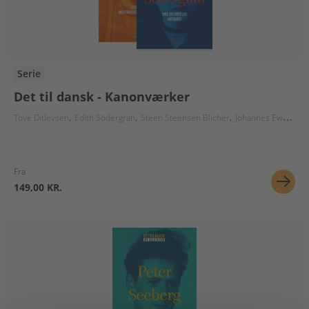
Serie
Det til dansk - Kanonværker
Tove Ditlevsen
Edith Södergran
Steen Steensen Blicher
Johannes Ewald
Pi
Fra
149,00 KR.