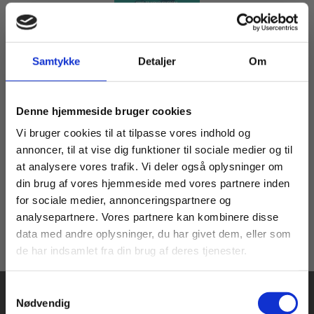
Samtykke
Detaljer
Om
Flergangsbog
Peter Seeberg: Hvad er virkeligheden? – Multimodal
antologi
Køb læremidler og find masterclasses mm.
Denne hjemmeside bruger cookies
Peter Seeberg
Fortsæt som:
Vi bruger cookies til at tilpasse vores indhold og
annoncer, til at vise dig funktioner til sociale medier og til
at analysere vores trafik. Vi deler også oplysninger om
149,00 KR.
din brug af vores hjemmeside med vores partnere inden
For privatkunder og
For institutioner og
for sociale medier, annonceringspartnere og
analysepartnere. Vores partnere kan kombinere disse
studerende. Du får
virksomheder. Du
data med andre oplysninger, du har givet dem, eller som
vist priser inkl.
får vist priser ekskl.
de har indsamlet fra din brug af deres tjenester.
moms.
moms.
Samtykkevalg
Privat
Institution
Nødvendig