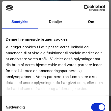
Samtykke
Detaljer
Om
Flergangsbog
Edith Södergran: Ung og dødelig – Antologi
Køb læremidler og find masterclasses mm.
Edith Södergran
Denne hjemmeside bruger cookies
Fortsæt som:
Vi bruger cookies til at tilpasse vores indhold og
annoncer, til at vise dig funktioner til sociale medier og til
at analysere vores trafik. Vi deler også oplysninger om
139,00 KR.
din brug af vores hjemmeside med vores partnere inden
For privatkunder og
For institutioner og
for sociale medier, annonceringspartnere og
analysepartnere. Vores partnere kan kombinere disse
studerende. Du får
virksomheder. Du
data med andre oplysninger, du har givet dem, eller som
vist priser inkl.
får vist priser ekskl.
de har indsamlet fra din brug af deres tjenester.
moms.
moms.
Samtykkevalg
Privat
Institution
Nødvendig