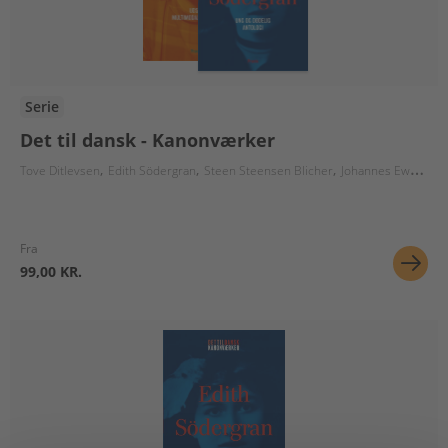
Serie
Det til dansk - Kanonværker
Tove Ditlevsen
Edith Södergran
Steen Steensen Blicher
Johannes Ewald
Pi
Fra
99,00 KR.