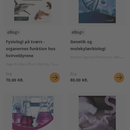
eBog+
eBog+
Fysiologi på tværs -
Genetik og
organernes funktion hos
molekylærbiologi
hvirveldyrene
Katrine Egelund Pedersen
Maria Louise Rentsch
Aage Kristian Olsen Alstrup
Tobias Wang
Fra
Fra
70,00 KR.
80,00 KR.