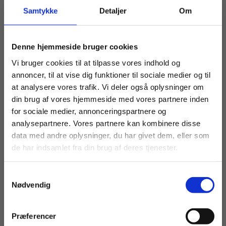
eBog+
eBog+
Samtykke
Detaljer
Om
Regnskoven på tværs
Biokemi
Liane Gerup Damsø
Dorte Hammelev
Jørgen Lobedanz
Kresten Cæsar Torp
Jens Gerup Nielsen
Christine Brænder Almstrup
Køb læremidler og find masterclasses mm.
Denne hjemmeside bruger cookies
Fortsæt som:
Vi bruger cookies til at tilpasse vores indhold og
Fra
Fra
annoncer, til at vise dig funktioner til sociale medier og til
50,00 KR.
80,00 KR.
at analysere vores trafik. Vi deler også oplysninger om
din brug af vores hjemmeside med vores partnere inden
For privatkunder og
For institutioner og
for sociale medier, annonceringspartnere og
analysepartnere. Vores partnere kan kombinere disse
studerende. Du får
virksomheder. Du
data med andre oplysninger, du har givet dem, eller som
vist priser inkl.
får vist priser ekskl.
de har indsamlet fra din brug af deres tjenester.
moms.
moms.
Samtykkevalg
Privat
Institution
Nødvendig
Præferencer
eBog+
eBog+