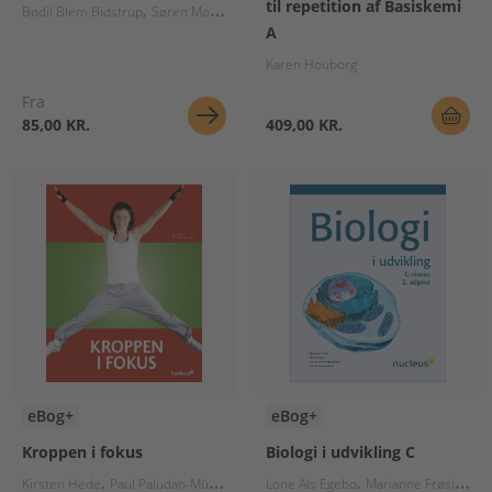
til repetition af Basiskemi
Bodil Blem Bidstrup
Søren Mortensen
Svend Erik Nielsen
Inge Marie Rasm
A
Karen Houborg
Fra
85,00 KR.
409,00 KR.
eBog+
eBog+
Kroppen i fokus
Biologi i udvikling C
Kirsten Hede
Paul Paludan-Müller
Lone Als Egebo
Marianne Frøsig
Fra