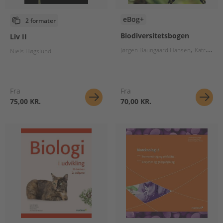
eBog+
2 formater
Biodiversitetsbogen
Liv II
Jørgen Baungaard Hansen
Katrine Grace Turner
Niels Høgslund
Fra
Fra
75,00 KR.
70,00 KR.