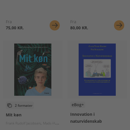
Fra
Fra
75,00 KR.
80,00 KR.
eBog+
2 formater
Innovation i
Mit køn
naturvidenskab
Frank Rudolf Jacobsen
Mads-Holger Bang Jacobsen