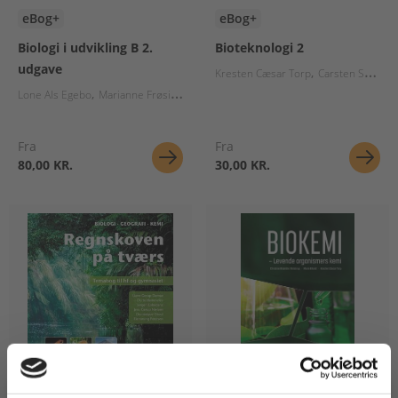
eBog+
eBog+
Biologi i udvikling B 2.
Bioteknologi 2
udgave
Kresten Cæsar Torp
Carsten Skovsø Bugge
Lone Als Egebo
Marianne Frøsig
Kirsten Hede
Tine Schroeder Mantoni
Fra
Fra
80,00 KR.
30,00 KR.