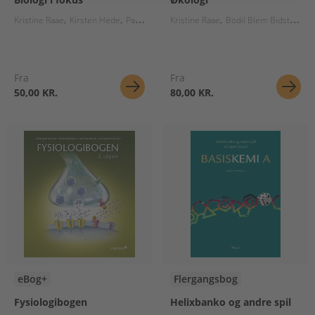
Kristine Raae
Kirsten Hede
Paul Paludan-Müller
Kristine Raae
Bodil Blem Bidstrup
Bodil Blem Bidstrup
A
Fra
Fra
50,00 KR.
80,00 KR.
eBog+
Flergangsbog
Fysiologibogen
Helixbanko og andre spil