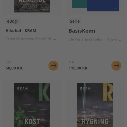
eBog+
Serie
BasisKemi
Alkohol - KRAM
Søren Mortensen
Svend Erik Nielsen
Ole Vesterlund Nielsen
Vibeke Axelsen
Fra
Fra
50,00 KR.
115,00 KR.