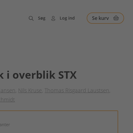
Se kurv
Søg
Log ind
k i overblik STX
Hansen
Nils Kruse
Thomas Risgaard Laustsen
chmidt
ianter