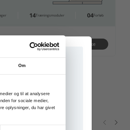
14
04
øger
Træningsmoduler
Forløb
00 kr.
Se fagpakke
Om
e onlinematerialer
 medier og til at analysere
nden for sociale medier,
e oplysninger, du har givet