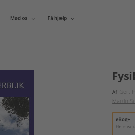
Mød os
Få hjælp
Fysi
Gert 
Af
Martin S
eBog+
Flere var