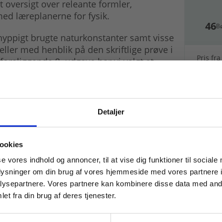
 oversigt over releante formler,
d læreplanerne for fysik.
46
B
hyppigt brugte naturkonstanter samt visse
eller med henblik på den skriftlige prøve i
Pris fra
 foreliggende 8. udgave har vi valgt at
70,
it om induceret spændingsfald og
opdatering af alle tabelværdier.
Detaljer
 masterclasses mm.
ookies
Tilgå din
se vores indhold og annoncer, til at vise dig funktioner til sociale
oplysninger om din brug af vores hjemmeside med vores partnere i
ysepartnere. Vores partnere kan kombinere disse data med andr
et fra din brug af deres tjenester.
For institutioner og