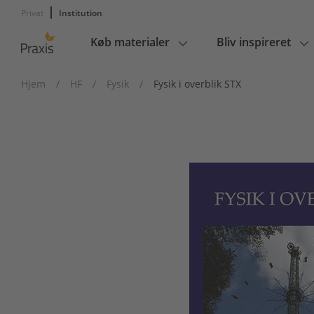
Privat
Institution
Køb materialer
Bliv inspireret
Main
navigation
Hjem
/
HF
/
Fysik
/
Fysik i overblik STX