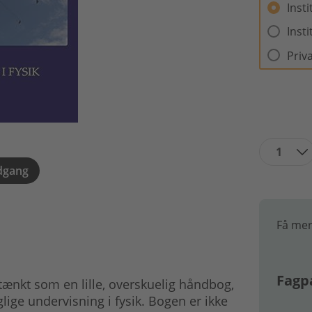
Inst
Inst
Priv
1
dgang
Få mer
Fagpa
 tænkt som en lille, overskuelig håndbog,
ige undervisning i fysik. Bogen er ikke