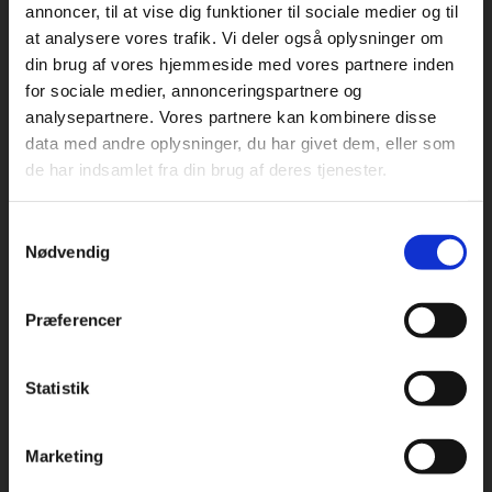
annoncer, til at vise dig funktioner til sociale medier og til
at analysere vores trafik. Vi deler også oplysninger om
din brug af vores hjemmeside med vores partnere inden
For privatkunder og
For institutioner og
for sociale medier, annonceringspartnere og
analysepartnere. Vores partnere kan kombinere disse
studerende. Du får
virksomheder. Du
Praxis Forlag A/S
data med andre oplysninger, du har givet dem, eller som
vist priser inkl.
får vist priser ekskl.
CVR 41280921
de har indsamlet fra din brug af deres tjenester.
moms.
moms.
København
Samtykkevalg
Vognmagergade 7, 5. sal
Privat
Institution
Nødvendig
1120 København K
Odense
Præferencer
Kochsgade 31D
5000 Odense
Statistik
Tilgå dine onlinematerialer
Rødekro
Hærvejen 8
6230 Rødekro
Marketing