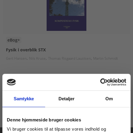
eBog+
Fysik i overblik STX
Gert Hansen
Nils Kruse
Thomas Risgaard Laustsen
Martin Schmidt
Fra
30,00 KR.
Samtykke
Detaljer
Om
Køb læremidler og find masterclasses mm.
Denne hjemmeside bruger cookies
Fortsæt som:
Vi bruger cookies til at tilpasse vores indhold og