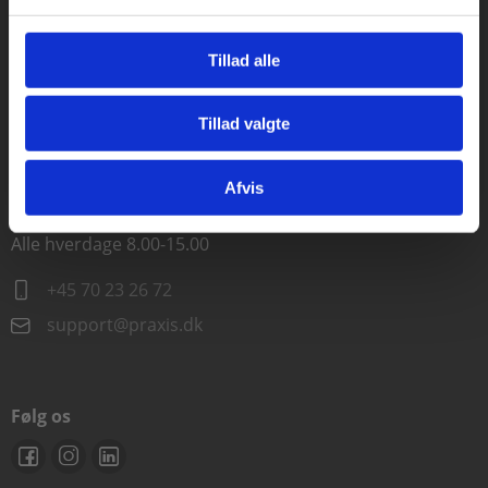
Kontakt kundeservice
Alle hverdage kl. 10.00-15.00
Tillad alle
+45 70 23 85 87
Tillad valgte
Gå til praxisOnline
info@praxis.dk
Afvis
Kontakt teknisk support
Alle hverdage 8.00-15.00
+45 70 23 26 72
support@praxis.dk
Følg os