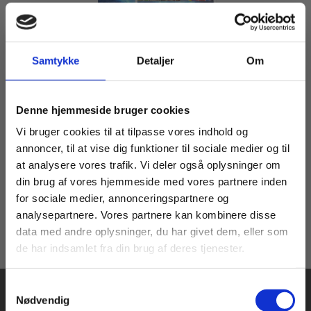
Samtykke
Detaljer
Om
Serie
Aktiv fysik
Køb læremidler og find masterclasses mm.
Bjarning Christian Grøn
Philip Kruse Jakobsen
Jette Rygaard Poulsen
Jette Rygaard
Denne hjemmeside bruger cookies
Fortsæt som:
Vi bruger cookies til at tilpasse vores indhold og
annoncer, til at vise dig funktioner til sociale medier og til
Fra
at analysere vores trafik. Vi deler også oplysninger om
75,00 KR.
din brug af vores hjemmeside med vores partnere inden
For privatkunder og
For institutioner og
for sociale medier, annonceringspartnere og
analysepartnere. Vores partnere kan kombinere disse
studerende. Du får
virksomheder. Du
data med andre oplysninger, du har givet dem, eller som
vist priser inkl.
får vist priser ekskl.
de har indsamlet fra din brug af deres tjenester.
moms.
moms.
Samtykkevalg
Privat
Institution
Nødvendig