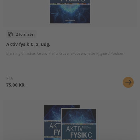
2 formater
Aktiv fysik C, 2. udg.
Bjarning Christian Grøn
Philip Kruse Jakobsen
Jette Rygaard Poulsen
Fra
75,00 KR.