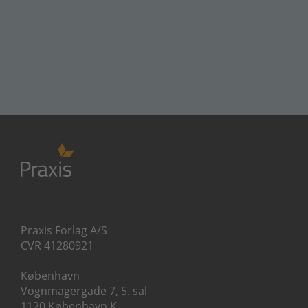
Praxis Forlag A/S
CVR 41280921
København
Vognmagergade 7, 5. sal
1120 København K