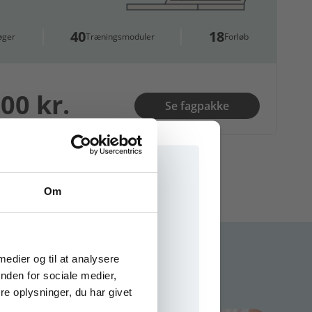
40
18
øger
Træningsmoduler
Forløb
00 kr.
Se fagpakke
Om
e onlinematerialer
 medier og til at analysere
nden for sociale medier,
e oplysninger, du har givet