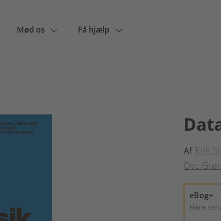
Mød os
Få hjælp
Data
Erik 
Af
Ove Grø
eBog+
Flere var