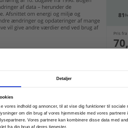
dringer af data – herunder de
. Afsnittet om energi og miljø og
81
B
indre ændringer og opdateringer af mange
ve vil give andre værdier end ved brug af
Pris fra
70,
Detaljer
 masterclasses mm.
ookies
mi med en fagpakke
Tilgå din
se vores indhold og annoncer, til at vise dig funktioner til sociale
oplysninger om din brug af vores hjemmeside med vores partnere i
ysepartnere. Vores partnere kan kombinere disse data med andr
et fra din brug af deres tjenester.