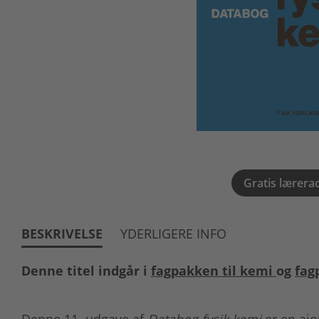
Gratis lærera
BESKRIVELSE
YDERLIGERE INFO
Denne titel indgår i
fagpakken til kemi
og
fag
Denne 11. udgave af
Databog fysik kemi
er en ajo