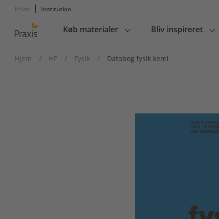
Privat
Institution
Køb materialer
Bliv inspireret
Main
navigation
Hjem
/
HF
/
Fysik
/
Databog fysik kemi