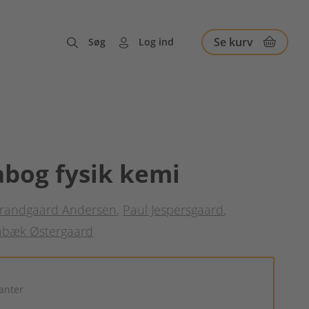
Se kurv
Søg
Log ind
bog fysik kemi
Strandgaard Andersen
Paul Jespersgaard
nbæk Østergaard
ianter