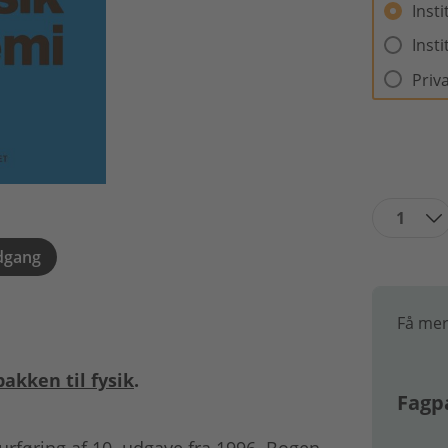
Inst
Inst
Priv
1
dgang
Få mer
pakken til fysik
.
Fagpa
urføring af 10. udgave fra 1996. Bogen