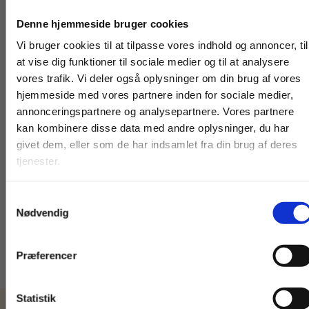
Køb læremidler og find masterclasses mm.
Denne hjemmeside bruger cookies
Fortsæt som:
Vi bruger cookies til at tilpasse vores indhold og annoncer, til
at vise dig funktioner til sociale medier og til at analysere
vores trafik. Vi deler også oplysninger om din brug af vores
hjemmeside med vores partnere inden for sociale medier,
Bog
2 formater
For privatkunder og
For institutioner og
annonceringspartnere og analysepartnere. Vores partnere
Fransk grammatik,
Grammatik i brug - en udvidet
kan kombinere disse data med andre oplysninger, du har
studerende. Du får
virksomheder. Du
indføring i dansk grammatik
Dorte Fristrup
Hanne L
givet dem, eller som de har indsamlet fra din brug af deres
vist priser inkl.
får vist priser ekskl.
Fanny Slotorub
tjenester.
moms.
moms.
Fra
Samtykkevalg
Privat
Institution
255,00 KR.
205,00 KR.
Nødvendig
Præferencer
Statistik
Tilgå dine onlinematerialer