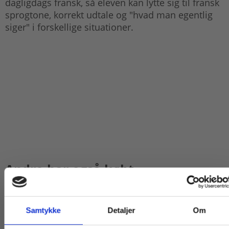
dagligdags fransk, så eleven kan lytte sig til fransk
sprogtone, korrekt udtale og "hvad man egentlig
siger" i forskellige situationer.
Andre har også købt
Samtykke
Detaljer
Om