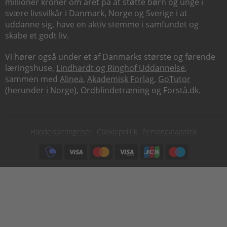
millioner kroner om året på at støtte børn og unge i
svære livsvilkår i Danmark, Norge og Sverige i at
uddanne sig, have en aktiv stemme i samfundet og
skabe et godt liv.
Vi hører også under et af Danmarks største og førende
læringshuse,
Lindhardt og Ringhof Uddannelse
,
sammen med
Alinea
,
Akademisk Forlag
,
GoTutor
(herunder i
Norge
),
Ordblindetræning
og
Forstå.dk
.
Subfooter
Handelsbetingelser
Cookiepolitik
Persondatapolitik
menu
Subfooter
payment
options