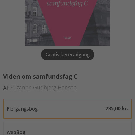
Gratis læreradgang
Viden om samfundsfag C
Suzanne Gudbjerg-Hansen
Af
235,00 kr.
Flergangsbog
webBog