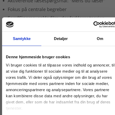
Aktiverende læsespørgsmål: "Mens du læser"
Fokus på centrale begreber
SamfCinema, enkle film, der forklarer teorien
Den digitale udgave af bogen er en del af
fagpakken til samfundsfag, som udkommer til
Samtykke
Detaljer
Om
august 2024.
Køb læremidler og find masterclasses mm.
Denne hjemmeside bruger cookies
Fortsæt som:
Vi bruger cookies til at tilpasse vores indhold og annoncer, til
at vise dig funktioner til sociale medier og til at analysere
vores trafik. Vi deler også oplysninger om din brug af vores
hjemmeside med vores partnere inden for sociale medier,
For privatkunder og
For institutioner og
annonceringspartnere og analysepartnere. Vores partnere
kan kombinere disse data med andre oplysninger, du har
studerende. Du får
virksomheder. Du
Titler i serien
givet dem, eller som de har indsamlet fra din brug af deres
vist priser inkl.
får vist priser ekskl.
tjenester.
moms.
moms.