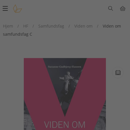
Main
navigation
Hjem
/
HF
/
Samfundsfag
/
Viden om
/
Viden om
samfundsfag C