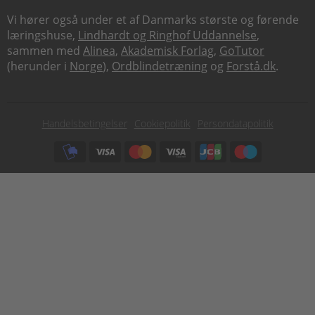
Vi hører også under et af Danmarks største og førende
læringshuse,
Lindhardt og Ringhof Uddannelse
,
sammen med
Alinea
,
Akademisk Forlag
,
GoTutor
(herunder i
Norge
),
Ordblindetræning
og
Forstå.dk
.
Subfooter
Handelsbetingelser
Cookiepolitik
Persondatapolitik
menu
Subfooter
payment
options