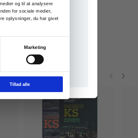
e onlinematerialer
 medier og til at analysere
nden for sociale medier,
e oplysninger, du har givet
Marketing
il praxisOnline
Tillad alle