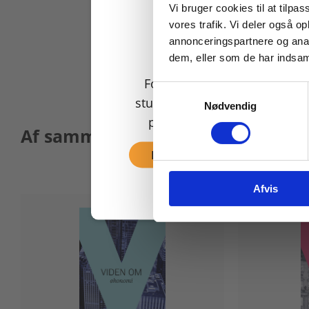
Vi bruger cookies til at tilpas
vores trafik. Vi deler også 
annonceringspartnere og anal
dem, eller som de har indsaml
For privatkunder og
Samtykkevalg
studerende. Du får vist
Nødvendig
priser inkl. moms.
Af samme forfatter
Fortsæt som privat
Afvis