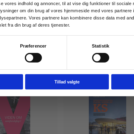
Tilgå din
se vores indhold og annoncer, til at vise dig funktioner til sociale
oplysninger om din brug af vores hjemmeside med vores partnere i
ysepartnere. Vores partnere kan kombinere disse data med andr
et fra din brug af deres tjenester.
For institutioner og
virksomheder. Du får
Præferencer
Statistik
vist priser ekskl. moms.
Fortsæt som institution
Gå t
Tillad valgte