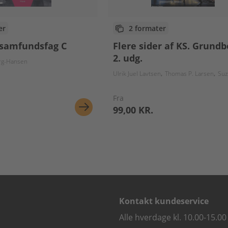
er
2 formater
samfundsfag C
Flere sider af KS. Grund
2. udg.
rg-Hansen
Ulrik Juel Lavtsen
Thomas P. Larsen
Suzanne G
Fra
99,00 KR.
Kontakt kundeservice
Alle hverdage kl. 10.00-15.00