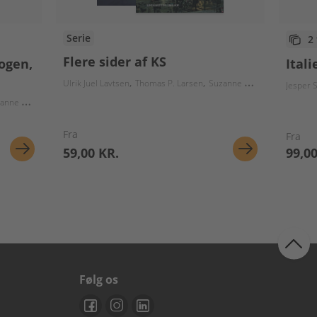
Serie
2
Flere sider af KS
bogen,
Itali
Ulrik Juel Lavtsen
Thomas P. Larsen
Suzanne Gudbjerg-Hansen
Jesper 
udbjerg-Hansen
Fra
Fra
59,00 KR.
99,00
Følg os