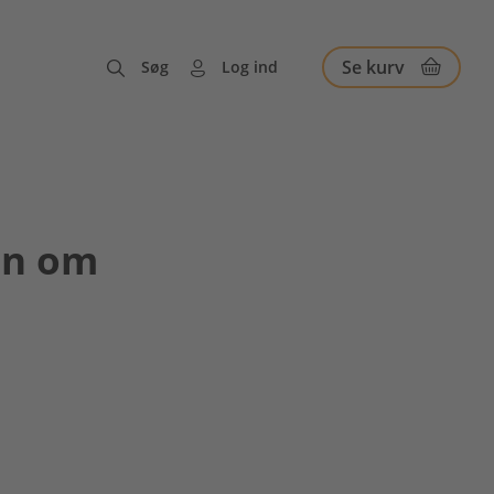
Se kurv
Søg
Log ind
en om