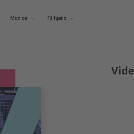
Mød os
Få hjælp
Vid