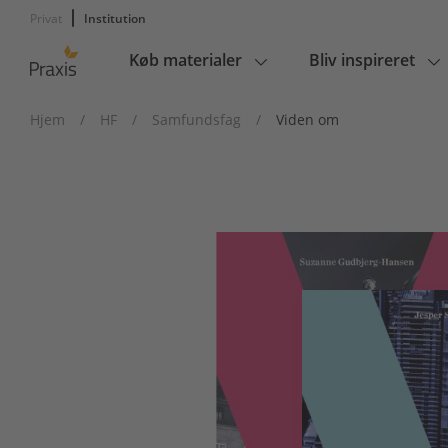
Privat
Institution
Køb materialer
Bliv inspireret
Main
navigation
Hjem
/
HF
/
Samfundsfag
/
Viden om